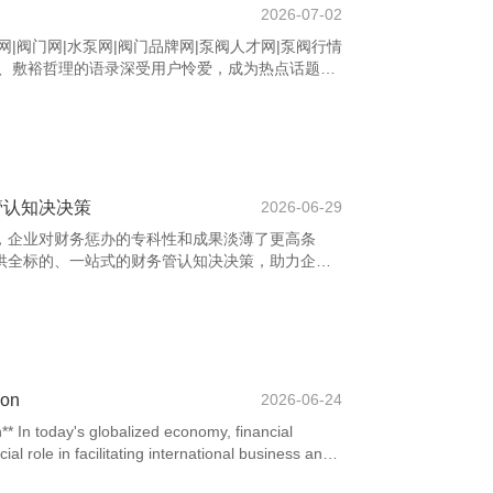
2026-07-02
|阀门网|水泵网|阀门品牌网|泵阀人才网|泵阀行情
劲、敷裕哲理的语录深受用户怜爱，成为热点话题。
常激勉共识，被庸俗转发和援用。 “生涯不是选
舞东说念主们积极靠近贫乏，坚抓前行。还有“你若有
一派坚实的地盘。”它激励东说念主们保抓长期不懈
，转头一经少年”则抒发了对初心不变的向往与道
大，景况很好意思，但你才是独
管认知决决策
2026-06-29
，企业对财务惩办的专科性和成果淡薄了更高条
供全标的、一站式的财务管认知决决策，助力企业
有警戒丰富的专科团队，涵盖管帐、税务、审计等多
的财务分析、合规的税务计较以及高效的账务处理
型集团，王人能把柄自己需求，取得量身定制的财
惩办系统，慧众财求末端了数据及时更新与多端协
性和时效性。同期，公司详实风险落幕，匡助企业
ion
2026-06-24
n** In today's globalized economy, financial
ial role in facilitating international business and
expand across borders, the need to accurately