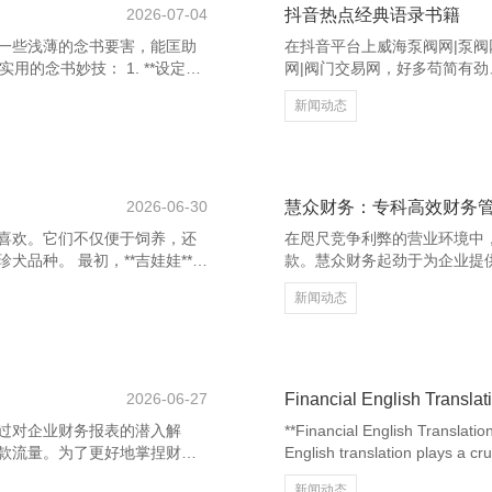
2026-07-04
抖音热点经典语录书籍
一些浅薄的念书要害，能匡助
在抖音平台上威海泵阀网|泵阀网
的念书妙技： 1. **设定狡
网|阀门交易网，好多苟简有
题。 2. **预览内容**：快
这些语录不仅传递正能量，还时
新闻动态
**主动阅读**：边读边想考，
拔，而是戮力。”这句话饱读
重心内容、心多礼会，有助于加深
一个不服的灵魂，眼下就会有
免疲惫，提高专注力。 6. **使
的精神。此外，“愿你走出半生
贺。 不少网友可爱用“宇宙很
2026-06-30
慧众财务：专科高效财务
喜欢。它们不仅便于饲养，还
在咫尺竞争利弊的营业环境中
品种。 最初，**吉娃娃**是
款。慧众财务起劲于为企业提
主额外忠心。其次，**博好意
末端持重发展。 慧众财务领
新闻动态
真金不怕火。**约克夏梗**则
个限度，简略为企业提供精确
侣犬。 **稀客犬**有迷你和
做事。非论是初创企业还是大
的东说念主。**马尔济斯**领
务扶植。 通过先进的信息化
同，大幅提高财务责任的准确
躲避潜在
2026-06-27
Financial English Translat
过对企业财务报表的潜入解
**Financial English Translatio
款流量。为了更好地掌捏财务
English translation plays a cruc
。 在财务分析习题中，常见的
communication. As companies 
新闻动态