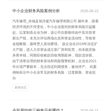
中小企业财务风险案例分析
2026-06-22
汽车修理_赤城县旭洋援汽车修理有限公司 频年来，跟着
经济环境的不停变化，中小企业面对的财务风险日益隆
起。以某制造企业为例，该公司在膨胀经由中盲目投资
新出产线，未充分评估商场出息和资金流动性，导致资
金链断裂，最终堕入策动窘境。 该企业在2019年决定扩
大产能，进入大宗资金成立新厂房和拓荒，但未能灵验
杀青本钱，同期应收账款回收周期延伸，现款流弥留。
由于清寒合理的财务策动和风险预警机制，企业在2021
年出现严重赔本，无法偿还到期债务，被动停产。 此案
例响应出中小企业常见的财务风险：过度膨胀、资金惩
办
新闻动态
仓鼠最怕的三种食品有哪些？
2026-06-21