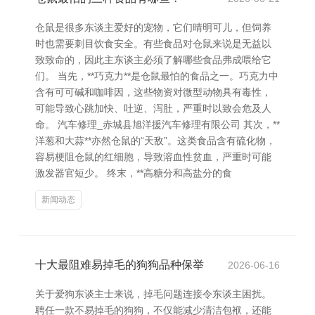
仓鼠是很多东谈主爱好的宠物，它们晴明可儿，但饲养
时也需要刺目饮食安全。有些食品对仓鼠来说是无益以
致致命的，因此主东谈主必须了解哪些食品弗成喂给它
们。 当先，**巧克力**是仓鼠最怕的食品之一。巧克力中
含有可可碱和咖啡因，这些物资对微型动物具有毒性，
可能导致心跳加快、吐逆、泻肚，严重时以致会危及人
命。 汽车修理_赤城县旭洋援汽车修理有限公司 其次，**
洋葱和大蒜**亦然仓鼠的“天敌”。这类食品含有硫化物，
容易梗阻仓鼠的红细胞，导致溶血性贫血，严重时可能
激发器官短少。 终末，**高糖分和高盐分的食
新闻动态
十大最阻难易掉毛的狗狗品种保举
2026-06-16
关于爱狗东谈主士来说，掉毛问题连接令东谈主困扰。
聘任一款不易掉毛的狗狗，不仅能减少清洁包袱，还能