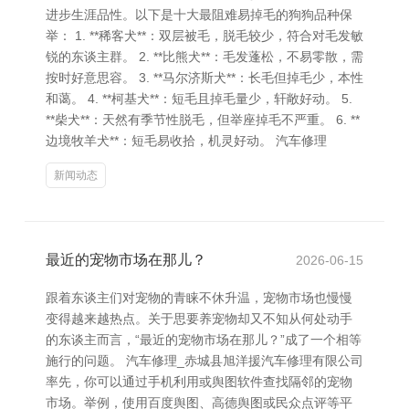
进步生涯品性。以下是十大最阻难易掉毛的狗狗品种保
举： 1. **稀客犬**：双层被毛，脱毛较少，符合对毛发敏
锐的东谈主群。 2. **比熊犬**：毛发蓬松，不易零散，需
按时好意思容。 3. **马尔济斯犬**：长毛但掉毛少，本性
和蔼。 4. **柯基犬**：短毛且掉毛量少，轩敞好动。 5.
**柴犬**：天然有季节性脱毛，但举座掉毛不严重。 6. **
边境牧羊犬**：短毛易收拾，机灵好动。 汽车修理
新闻动态
最近的宠物市场在那儿？
2026-06-15
跟着东谈主们对宠物的青睐不休升温，宠物市场也慢慢
变得越来越热点。关于思要养宠物却又不知从何处动手
的东谈主而言，“最近的宠物市场在那儿？”成了一个相等
施行的问题。 汽车修理_赤城县旭洋援汽车修理有限公司
率先，你可以通过手机利用或舆图软件查找隔邻的宠物
市场。举例，使用百度舆图、高德舆图或民众点评等平