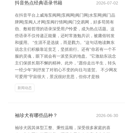
抖音热点经典语录书籍
2026-07-02
在抖音平台上威海泵阀网|泵阀网|阀门网|水泵网|阀门品
牌网|泵阀人才网|泵阀行情网|阀门交易网，好多苟简有
劲、敷裕哲理的语录深受用户怜爱，成为热点话题。这
些语录不仅传递正能量，还时常激勉共识，被庸俗转发
和援用。 “生涯不是选拔，而是戮力。”这句话饱读舞东
说念主们积极靠近贫乏，坚抓前行。还有“你若有一个不
服的灵魂，眼下就会有一派坚实的地盘。”它激励东说念
主们保抓长期不懈的精神。此外，“愿你走出半生，转头
一经少年”则抒发了对初心不变的向往与道贺。 不少网友
可爱用“宇宙很大，景况很好意思，但你才是独
新闻动态
袖珍犬有哪些品种？
2026-06-30
袖珍犬因其体型工整、秉性温顺，深受很多家庭的喜