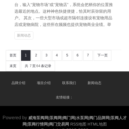
台，输入“宠物市场”或“宠物店”，系统会把柄你的位置推
选最近的地点。这种神色快捷便捷，恰其时辰弥留的用
户。 其次，一些大型市场或超市隔邻连接设有宠物用品
店或宠物病院，这些所在频频也提供宠物商业业绩。举
新闻动态
首页
1
2
3
4
5
6
7
下一页
末页
共
7
页
64
条记录
品牌介绍
项目介绍
联系我们
新闻动态
友情链接：
Powered by
威海泵阀网|泵阀网|阀门网|水泵网|阀门品牌网|泵阀人才
网|泵阀行情网|阀门交易网
RSS地图
HTML地图