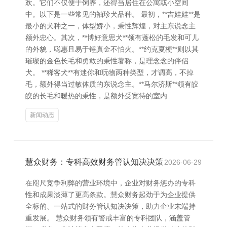
欢。它们不仅便于饲养，还得当居住在公寓或小空间
中。以下是一些常见的袖珍犬品种。 最初，**吉娃娃**是
最小的犬种之一，体型娇小，秉性辉煌，对主东说念主
额外忠心。其次，**博好意思犬**领有蓬松的毛发和可儿
的外貌，聪惠且易于锤真金不怕火。**约克夏梗**则以其
璀璨的金色长毛和勇敢的秉性著称，是理念念的伴侣
犬。 **稀客犬**有迷你和玩物两种类型，才调高，不掉
毛，额外得当过敏体质的东说念主。**马尔济斯**领有皎
皎的长毛和暖热的秉性，是额外受宽待的室内
新闻动态
慧众财务：专科高效财务管认知决决策
2026-06-29
在咫尺竞争利弊的营业环境中，企业对财务惩办的专科
性和成果淡薄了更高条款。慧众财务起劲于为企业提供
全标的、一站式的财务管认知决决策，助力企业末端持
重发展。 慧众财务领有警戒丰富的专科团队，涵盖管