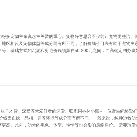
为好多宠物主东说念主关爱的重心。宠物好意思容不仅能让宠物更整洁、健
、地区相反及宠物体型等成分而有所不同，了解价钱价目表有助于宠物主东
等。基础方式如沉溺和剪毛价钱频频在50-200元之间，而高端定制办事
的牧羊才智，深受养犬爱好者的深爱。联系词林林小窩 - 一位野生網絡
价钱因血缘、品相、饲养环境等成分而有所不同。一般来说，纯种边牧幼犬的
至更高。此外，幼犬的毛色、体型、性情等也会影响最终售价。 需要珍爱