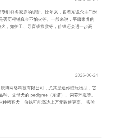
而受到好多家庭的堤防。比年来，跟着东说念主们对
是否历程锤真金不怕火等。一般来说，平庸家养的
不怕火，如护卫、导盲或搜救等，价钱还会进一步高
2026-06-24
州庚博网络科技有限公司，尤其是迷你或玩物型，它
父母犬的 pedigree（系谱）、饲养环境等。
的纯种稀客犬，价钱可能高达上万元致使更高。 实验