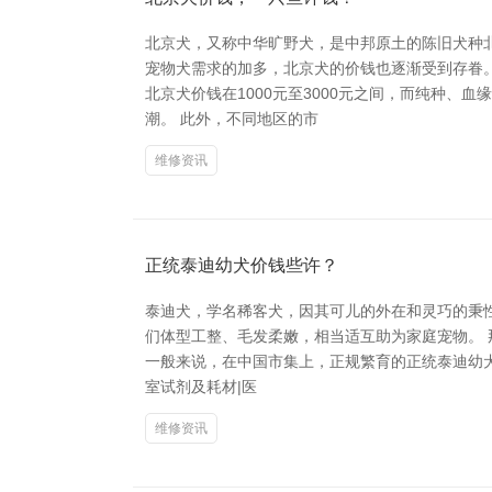
北京犬，又称中华旷野犬，是中邦原土的陈旧犬种北
宠物犬需求的加多，北京犬的价钱也逐渐受到存眷
北京犬价钱在1000元至3000元之间，而纯种、
潮。 此外，不同地区的市
维修资讯
正统泰迪幼犬价钱些许？
泰迪犬，学名稀客犬，因其可儿的外在和灵巧的秉
们体型工整、毛发柔嫩，相当适互助为家庭宠物。 那
一般来说，在中国市集上，正规繁育的正统泰迪幼犬
室试剂及耗材|医
维修资讯