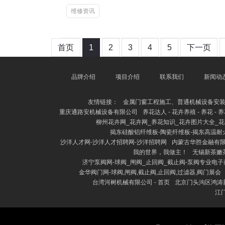
维修资讯
首页
1
2
3
4
5
下一页
品牌介绍
项目介绍
联系我们
新闻动
友情链接：
金属门窗工程施工、普通机械设备安
重庆通路安机械设备有限公司
养花达人 - 花卉养殖 - 养花 - 
柳州花卉网_花卉网_养花知识_花卉图片大全_
揭东硅酸铝纤维板-陶瓷纤维板-揭东高温耐
沙洋人才网-沙洋人才招聘网-沙洋招聘网
内蒙古华胜金融有限公
我的世界，我做主！
无锡新茶嫩
济宁泵阀网-球阀_闸阀_止回阀_截止阀-泵阀专业电
金华阀门网-球阀,闸阀,截止阀,止回阀,过滤器,阀门展会
台湾河树机械有限公司 - 首页
北京门头沟区鸿涛新
江