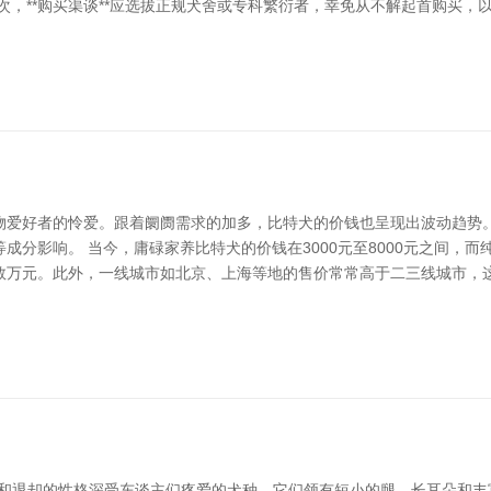
次，**购买渠谈**应选拔正规犬舍或专科繁衍者，幸免从不解起首购买
爱好者的怜爱。跟着阛阓需求的加多，比特犬的价钱也呈现出波动趋势。
成分影响。 当今，庸碌家养比特犬的价钱在3000元至8000元之间，
数万元。此外，一线城市如北京、上海等地的售价常常高于二三线城市，这
到的外貌和退却的性格深受东谈主们疼爱的犬种。它们领有短小的腿、长耳朵