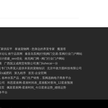
厂家供应平
泰迪宠物网 - 您身边的养宠专家
魔漫塔
拿论坛 南宁品茶网
秦皇岛泵阀|行情|阀门交易-泵阀行业门户网站
计搭建_seo优化
南充阀门网 - 阀门行业门户网站
潢
广西国义成商贸有限公司澳门liuhecai一分
| 专门为养宠人提供丰富的宠物知识
北京中政方圆科技有限公司
双s减肥药
第九程序
首页-企业官网
，各种水泵产品，阀门生产销售，泵阀选购电子商务平台
公司
和思星座网-星座时间表_星座配对查询_12星座预测
首页
佩富星座网-星座时间_今日星座运势_感情运势
务平台