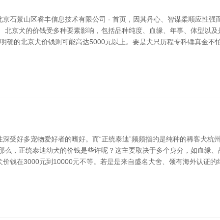
京石景山区睿丰信息技术有限公司 - 首页，因其丹心、智谋柔顺应性强
。 北京犬的价钱受多种要素影响，包括品种纯度、血缘、年事、体型以及
血缘明确的北京犬价钱则可能高达5000元以上。要是犬只历程专科锤真金
性深受好多宠物爱好者的嗜好。而“正统泰迪”频频指的是纯种的稀客犬杭
么，正统泰迪幼犬的价钱是些许呢？这主要取决于多个身分，如血缘、品种、
价钱在3000元到10000元不等。若是是来自盛名犬舍、领有海外认证