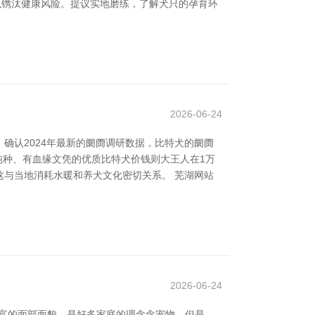
，以镌汰健康风险。提议实地磨练，了解犬只的孕育环
2026-06-24
确认2024年最新的阛阓调研数据，比特犬的阛阓
而纯种、有血缘文凭的优质比特犬价钱则大王人在1万
与当地消耗水暖和养犬文化密切关系。 芜湖网站
2026-06-24
和丰富的面部面貌，是好多家庭的理念念宠物。但是，