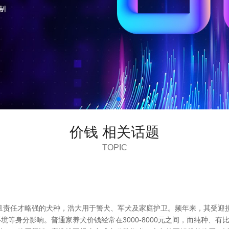
价钱 相关话题
TOPIC
责任才略强的犬种，浩大用于警犬、军犬及家庭护卫。频年来，其受迎接
境等身分影响。普通家养犬价钱经常在3000-8000元之间，而纯种、