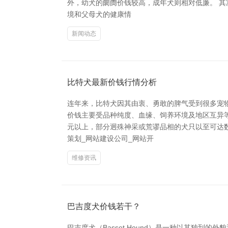
外，幼犬的阛阓价钱较高，成年犬则相对低廉。 其
境和父母犬的健康情
新闻动态
比特犬最新价钱行情分析
连年来，比特犬因其由衷、勇敢的脾气受到很多宠物
价钱主要受品种纯度、血缘、饲养环境及地区互异等
元以上，部分迥殊神采或荒谬品相的犬只以至可达
策划_网站建设公司_网站开
维修资讯
巴吉度犬价钱若干？
巴吉度犬（Basset Hound）是一种以其独