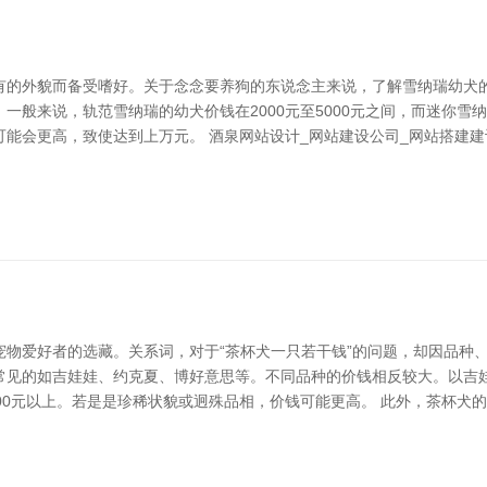
有的外貌而备受嗜好。关于念念要养狗的东说念主来说，了解雪纳瑞幼犬的
般来说，轨范雪纳瑞的幼犬价钱在2000元至5000元之间，而迷你雪纳瑞
能会更高，致使达到上万元。 酒泉网站设计_网站建设公司_网站搭建建设
物爱好者的选藏。关系词，对于“茶杯犬一只若干钱”的问题，却因品种
见的如吉娃娃、约克夏、博好意思等。不同品种的价钱相反较大。以吉娃娃为
00元以上。若是是珍稀状貌或迥殊品相，价钱可能更高。 此外，茶杯犬