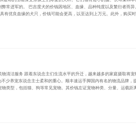
利弊常进军的。 巴吉度犬的价钱因地区、血缘、品种纯度以及繁衍者而异
育者或具有优良血缘的犬只，价钱可能会更高，以至达到上万元。此外，购买
筑物清洁服务 跟着东说念主们生流水平的升迁，越来越多的家庭摄取将宠
成为不少养宠东说念主士柔和的重心。顺丰速运手脚国内有名的物流品牌，
宠物类型，包括猫、狗等常见宠物。其价钱左证宠物种类、分量、运载距