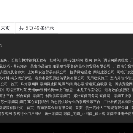
末页
共
5
页
49
条记录
态
装服务、长葛市枫津钢构工程有
桂林阀门网-专注球阀_蝶阀_闸阀_调节阀采购批发_
养花技巧 - 养花知识
美发饰品销售|服装服饰零售|许昌珠鹊贸易有限公司
广西南宁桑
花卉图片及名称大
上海风安达贸易有限公司
拉萨网站搭建_网站建设公司_网站开发设
火材料-揭东锅炉保温
襄樊市爱恩贝建筑装饰有限公司_民用建筑施工_室内外装饰装
司 - 首页
珠海泵阀网-泵阀网止回阀,调节阀,离心泵,管道泵,自吸泵,化
潍坊宠物网
茶中高端品茶约茶 无锡qm资料站街wx上门信息一条龙工作室论坛
最有效的减肥药_
子商务平台
邢台泵阀_泵阀门_制造供应泵阀门
郑州泵阀商务网-泵阀网、泵阀工业泵
苏州泵阀网|阀门|离心泵|泵配件|为您提供最专业的泵阀资讯平台
广州杜闲贸易有限
能源有限公司 - 首页
海南皓慕金融有限公司 - 首页
贵州高峰人工智能有限公司 - 
门泵阀网-泵阀行业门户网站
扬州泵阀网-球阀_闸阀_止回阀_截止阀-泵阀专业电子商