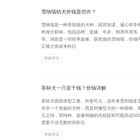
雪纳瑞幼犬价钱是些许？
雪纳瑞是一种受迎接的犬种，因其智谋、诚心和专
种身分影响，包括品种、血缘、年岁、饲养环境等。一
等。淌若是一些轻率血缘、获奖级的雪纳瑞，价钱可
正规犬舍或专科衍
维修资讯
茶杯犬一只若干钱？价钱详解
茶杯犬因其体型工整、外形可儿，连年来受到很多宠
并非一个发扬的犬种，而是对微型犬的一种俗称，常
元之间，而纯种、血缘明确的吉娃娃则可能高达50
需要干涉无数时间和元
维修资讯