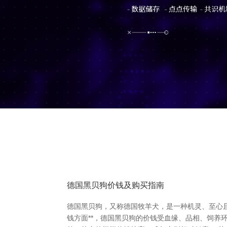
德国黑贝狗价钱及购买指南
德国黑贝狗，又称德国牧羊犬，是一种机灵、至心且
钱方面**，德国黑贝狗的价钱受血缘、品相、饲养环