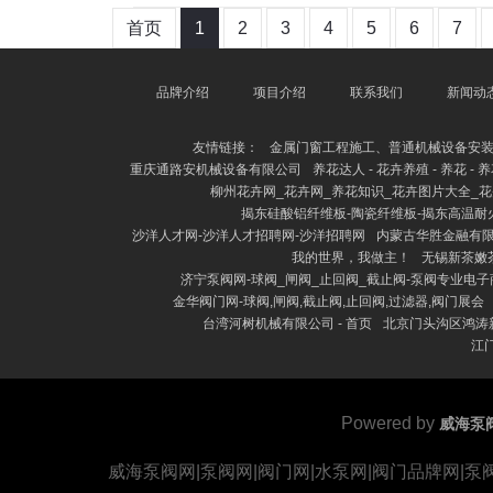
首页
1
2
3
4
5
6
7
品牌介绍
项目介绍
联系我们
新闻动
友情链接：
金属门窗工程施工、普通机械设备安
重庆通路安机械设备有限公司
养花达人 - 花卉养殖 - 养花 - 
柳州花卉网_花卉网_养花知识_花卉图片大全_
揭东硅酸铝纤维板-陶瓷纤维板-揭东高温耐
沙洋人才网-沙洋人才招聘网-沙洋招聘网
内蒙古华胜金融有限公
我的世界，我做主！
无锡新茶嫩
济宁泵阀网-球阀_闸阀_止回阀_截止阀-泵阀专业电
金华阀门网-球阀,闸阀,截止阀,止回阀,过滤器,阀门展会
台湾河树机械有限公司 - 首页
北京门头沟区鸿涛新
江
Powered by
威海泵
威海泵阀网|泵阀网|阀门网|水泵网|阀门品牌网|泵