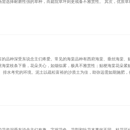
场需选择耐磨性强的草种，而庭院草坪则更戒备不雅赏性。 其次，优质草
富的品种深受东说念主们疼爱。常见的海棠品种有西府海棠、垂丝海棠、贴
丝海棠枝条下垂，花朵关心，如烟似雾，极具不雅赏性；贴梗海棠花朵紧
漫、排水考究的环境。泥土以疏松富裕的沙质土为佳，助弥远需如期施肥，
花姿深受东说念主们有趣。字据花色、花型和吐花本事的不同，桂花可分为多