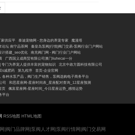
录
厂家供应平
泰迪宠物网 - 您身边的养宠专家
魔漫塔
拿论坛 南宁品茶网
秦皇岛泵阀|行情|阀门交易-泵阀行业门户网站
计搭建_seo优化
南充阀门网 - 阀门行业门户网站
潢
广西国义成商贸有限公司澳门liuhecai一分
| 专门为养宠人提供丰富的宠物知识
北京中政方圆科技有限公司
双s减肥药
第九程序
首页-企业官网
，各种水泵产品，阀门生产销售，泵阀选购电子商务平台
公司
和思星座网-星座时间表_星座配对查询_12星座预测
首页
佩富星座网-星座时间_今日星座运势_感情运势
务平台
网
RSS地图
HTML地图
泵网|阀门品牌网|泵阀人才网|泵阀行情网|阀门交易网