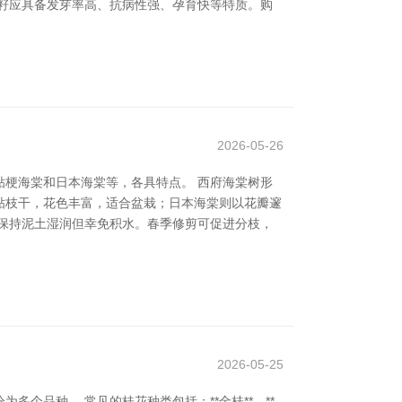
籽应具备发芽率高、抗病性强、孕育快等特质。购
2026-05-26
梗海棠和日本海棠等，各具特点。 西府海棠树形
贴枝干，花色丰富，适合盆栽；日本海棠则以花瓣邃
保持泥土湿润但幸免积水。春季修剪可促进分枝，
2026-05-25
个品种。 常见的桂花种类包括：**金桂**、**