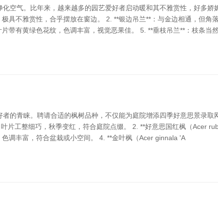
净化空气。比年来，越来越多的园艺爱好者启动暖和其不雅赏性，好多娇
，极具不雅赏性，合乎摆放在窗边。 2. **银边吊兰**：与金边相通，但角落
*：叶片带有黄绿色花纹，色调丰富，视觉恶果佳。 5. **垂枝吊兰**：枝
好者的青睐。聘请合适的枫树品种，不仅能为庭院增添四季好意思景录取
m）**：叶片工整细巧，秋季变红，符合庭院点缀。 2. **好意思国红枫（Acer
有，色调丰富，符合盆栽或小空间。 4. **金叶枫（Acer ginnala 'A