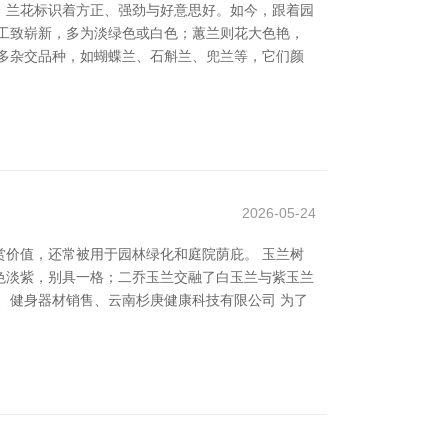
中，兰花标识着方正、强劲与好意思好。如今，跟着园
工致崭新，多为淡绿色或白色；蕙兰则花大色艳，
多杂交品种，如蝴蝶兰、石斛兰、兜兰等，它们颜
2026-05-24
价值，还常被用于园林绿化和庭院荫庇。 玉兰树
色淡紫，别具一格；二乔玉兰交融了白玉兰与紫玉兰
、健身器材销售、云南杉庚健康科技有限公司 为了