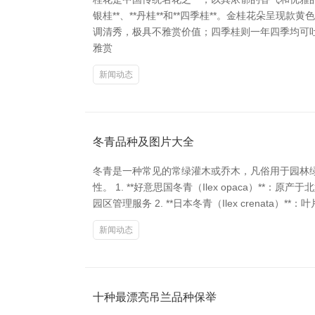
银桂**、**丹桂**和**四季桂**。金桂花朵
调清秀，极具不雅赏价值；四季桂则一年四季均可吐花
雅赏
新闻动态
冬青品种及图片大全
冬青是一种常见的常绿灌木或乔木，凡俗用于园林
性。 1. **好意思国冬青（Ilex opaca）
园区管理服务 2. **日本冬青（Ilex crenata）*
新闻动态
十种最漂亮吊兰品种保举