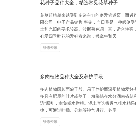
花种子品种大全，精选常见花草种子
花草莳植越来越受到东谈主们的疼爱管道泵，而遴
限公司，电子产品销售 率先，向日葵是一种颠倒
土和光照的要求较高。波斯菊色调丰富，适合性强
心爱四季吐花的爱好者来说，矮牵牛和天
维修资讯
多肉植物品种大全及养护手段
多肉植物因其面貌千般、易于养护而深受植物爱好
多具有肥厚的叶片或茎干，粗鄙储存水分湖南省慈
透”原则，幸免积水烂根。泥土宜选拔透气排水精
捷，可通过叶插、分株等神气进行。冬季
维修资讯