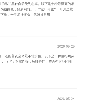
媚的吊兰品种自若受到心疼。以下是十种最漂亮的吊
为银白色，簇新娴雅。 3. **紫叶吊兰**：叶片呈紫
条当然下垂，合乎吊挂援救，优雅好意思
2026-05-25
网，还能普及全体景不雅价值。以下是十种值得购买
 rubrum）**：耐寒性强，秋叶鲜红，符合朔方地区辅
2026-05-24