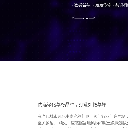
优选绿化草籽品种，打造灿艳草坪
在当代城市绿化中南充阀门网 - 阀门行业门户网
至关紧迫。 领先，应笔据当地风物和泥土条款选