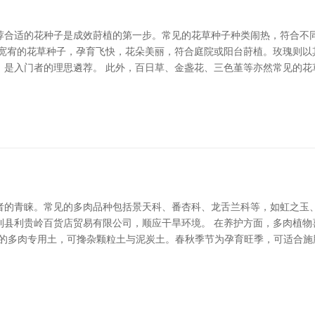
荐合适的花种子是成效莳植的第一步。常见的花草种子种类闹热，符合不同
受宽宥的花草种子，孕育飞快，花朵美丽，符合庭院或阳台莳植。玫瑰则以
，是入门者的理思遴荐。 此外，百日草、金盏花、三色堇等亦然常见的花
者的青睐。常见的多肉品种包括景天科、番杏科、龙舌兰科等，如虹之玉
利县利贵岭百货店贸易有限公司，顺应干旱环境。 在养护方面，多肉植物
采的多肉专用土，可搀杂颗粒土与泥炭土。春秋季节为孕育旺季，可适合施