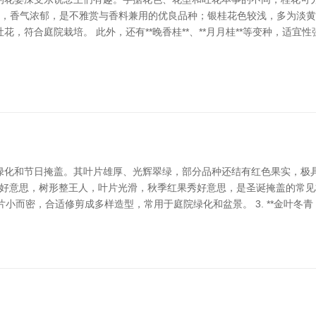
呈现款黄色，香气浓郁，是不雅赏与香料兼用的优良品种；银桂花色较浅，多为
，符合庭院栽培。 此外，还有**晚香桂**、**月月桂**等变种，适
绿化和节日掩盖。其叶片雄厚、光辉翠绿，部分品种还结有红色果实，极
**：原产于北好意思，树形整王人，叶片光滑，秋季红果秀好意思，是圣诞掩盖的
*：叶片小而密，合适修剪成多样造型，常用于庭院绿化和盆景。 3. **金叶冬青（Ilex