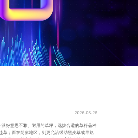
2026-05-26
一派好意思不雅、耐用的草坪，选拔合适的草籽品种
毯草；而在阴凉地区，则更允洽缓助黑麦草或早熟