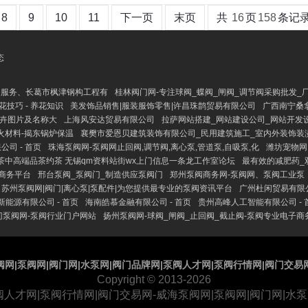
8
9
10
11
下一页
末页
共
16
页
158
条记
态
装服务、长葛市枫津钢构工程有
桂林阀门网-专注球阀_蝶阀_闸阀_调节阀采购批发_
养花技巧 - 养花知识
美发饰品销售|服装服饰零售|许昌珠鹊贸易有限公司
广西南宁桑
花卉图片及名称大
上海风安达贸易有限公司
拉萨网站搭建_网站建设公司_网站开发设
火材料-揭东锅炉保温
襄樊市爱恩贝建筑装饰有限公司_民用建筑施工_室内外装饰装
司 - 首页
珠海泵阀网-泵阀网止回阀,调节阀,离心泵,管道泵,自吸泵,化
潍坊宠物网
茶中高端品茶约茶 无锡qm资料站街wx上门信息一条龙工作室论坛
最有效的减肥药_
子商务平台
邢台泵阀_泵阀门_制造供应泵阀门
郑州泵阀商务网-泵阀网、泵阀工业泵
苏州泵阀网|阀门|离心泵|泵配件|为您提供最专业的泵阀资讯平台
广州杜闲贸易有限
能源有限公司 - 首页
海南皓慕金融有限公司 - 首页
贵州高峰人工智能有限公司 - 
门泵阀网-泵阀行业门户网站
扬州泵阀网-球阀_闸阀_止回阀_截止阀-泵阀专业电子商
阀网|泵阀网|阀门网|水泵网|阀门品牌网|泵阀人才网|泵阀行情网|阀门交易
Copyright
© 2013-2026
阀人才网|泵阀行情网|阀门交易网-威海泵阀网|泵阀网|阀门网|水