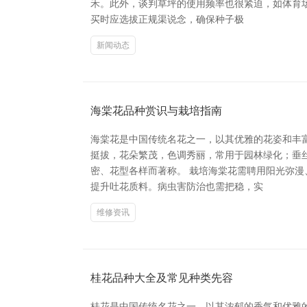
禾。此外，谈判草坪的使用频率也很紧迫，如体育
买时应选拔正规渠说念，确保种子极
新闻动态
海棠花品种赏识与栽培指南
海棠花是中国传统名花之一，以其优雅的花姿和丰
挺拔，花朵繁茂，色调秀丽，常用于园林绿化；垂
密、花型各样而著称。 栽培海棠花需聘用阳光弥
提升吐花质料。病虫害防治也需把稳，实
维修资讯
桂花品种大全及常见种类先容
桂花是中国传统名花之一，以其浓郁的香气和优雅的