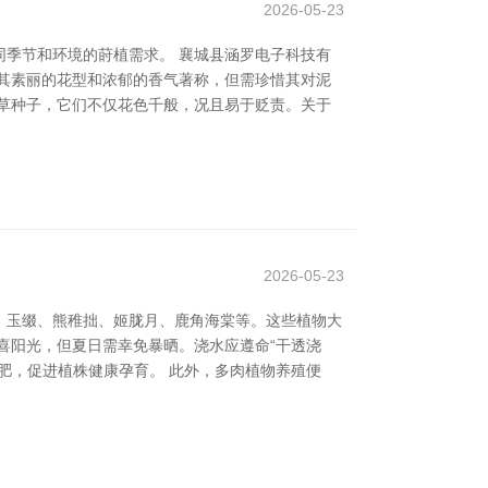
2026-05-23
季节和环境的莳植需求。 襄城县涵罗电子科技有
其素丽的花型和浓郁的香气著称，但需珍惜其对泥
草种子，它们不仅花色千般，况且易于贬责。关于
2026-05-23
、玉缀、熊稚拙、姬胧月、鹿角海棠等。这些植物大
喜阳光，但夏日需幸免暴晒。浇水应遵命“干透浇
肥，促进植株健康孕育。 此外，多肉植物养殖便