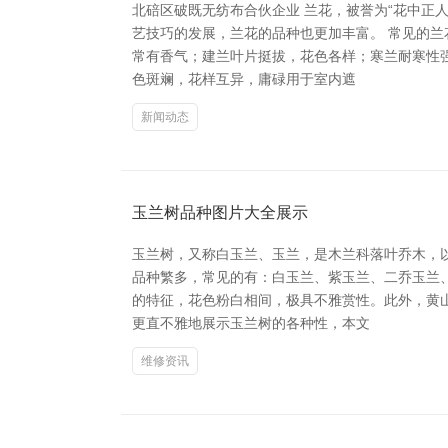
北碚区破既无纺布合伙企业 兰花，被誉为“花中正
艺技巧的发展，兰花的品种也更加丰富。 常见的
常有香气；建兰叶片挺拔，花色各样；寒兰耐寒性
色斑斓，花样互异，庸碌用于室内遮
新闻动态
玉兰树品种图片大全展示
玉兰树，又称白玉兰、玉兰，是木兰科落叶乔木，
品种繁多，常见的有：白玉兰、紫玉兰、二乔玉兰
的特征，花色粉白相间，极具不雅赏性。此外，黄
更直不雅地展示玉兰树的各种性，本文
维修资讯