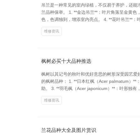
吊兰是一种常见的室内绿植，不仅易于养护，还能
兰品种保举。 1. **金边吊兰**：叶片角落呈金黄色
色，色调独到，增添室内亮点。 4. **花叶吊兰*
维修资讯
枫树必买十大品种推选
枫树以其记号的秋叶和优好意思的树形深受园艺爱
的枫树品种： 1. **日本红枫（Acer palmatu
助。 3. **羽毛枫（Acer japonicum）**：叶形独
维修资讯
兰花品种大全及图片赏识