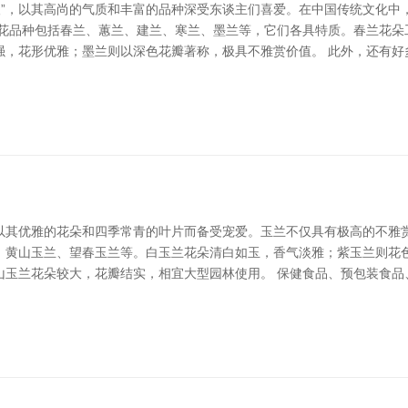
人”，以其高尚的气质和丰富的品种深受东谈主们喜爱。在中国传统文化
兰花品种包括春兰、蕙兰、建兰、寒兰、墨兰等，它们各具特质。春兰花朵
强，花形优雅；墨兰则以深色花瓣著称，极具不雅赏价值。 此外，还有好
以其优雅的花朵和四季常青的叶片而备受宠爱。玉兰不仅具有极高的不雅赏
、黄山玉兰、望春玉兰等。白玉兰花朵清白如玉，香气淡雅；紫玉兰则花
山玉兰花朵较大，花瓣结实，相宜大型园林使用。 保健食品、预包装食品