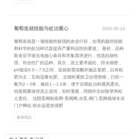
葡萄造就技能与处治重心
2026-05-24
葡萄造就是一项技能性较强的农业行径，合理的栽培技能
和科学的处治样式是提高产量和品性的要道。 最初，品种
取舍应字据当地放心条目和市集需求进行，优选抗病性
强、符合性广的品种。其次，泥土要求疏松、排水细密，
pH值在6.0～7.5之间，造就前需深翻并施足基肥，以有机
肥为主，互助适量化肥。 定植时要防卫合理密植，行距一
般为2～3米，株距1～1.5米，便于后期处治和透风透光。
幼苗期要保捏泥土湿润，实时灌溉，同期作念好除草和松
土责任。 沈阳泵阀制造网-泵阀网,水泵,阀门,泵阀领域专业
门户网站 助永远需加强肥
新闻动态