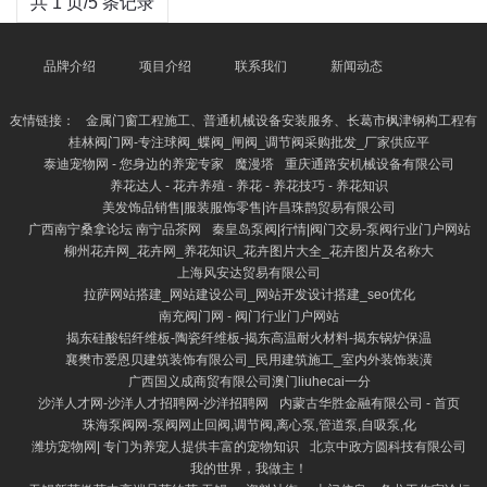
共 1 页/5 条记录
品牌介绍
项目介绍
联系我们
新闻动态
友情链接：
金属门窗工程施工、普通机械设备安装服务、长葛市枫津钢构工程有
桂林阀门网-专注球阀_蝶阀_闸阀_调节阀采购批发_厂家供应平
泰迪宠物网 - 您身边的养宠专家
魔漫塔
重庆通路安机械设备有限公司
养花达人 - 花卉养殖 - 养花 - 养花技巧 - 养花知识
美发饰品销售|服装服饰零售|许昌珠鹊贸易有限公司
广西南宁桑拿论坛 南宁品茶网
秦皇岛泵阀|行情|阀门交易-泵阀行业门户网站
柳州花卉网_花卉网_养花知识_花卉图片大全_花卉图片及名称大
上海风安达贸易有限公司
拉萨网站搭建_网站建设公司_网站开发设计搭建_seo优化
南充阀门网 - 阀门行业门户网站
揭东硅酸铝纤维板-陶瓷纤维板-揭东高温耐火材料-揭东锅炉保温
襄樊市爱恩贝建筑装饰有限公司_民用建筑施工_室内外装饰装潢
广西国义成商贸有限公司澳门liuhecai一分
沙洋人才网-沙洋人才招聘网-沙洋招聘网
内蒙古华胜金融有限公司 - 首页
珠海泵阀网-泵阀网止回阀,调节阀,离心泵,管道泵,自吸泵,化
潍坊宠物网| 专门为养宠人提供丰富的宠物知识
北京中政方圆科技有限公司
我的世界，我做主！