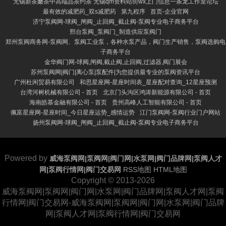
无锡新茶嫩茶中高端品茶约茶 无锡qm资料站街wx上门信息一条龙工作室论坛
最有效的减肥药_双s减肥药
第九程序
首页-企业官网
济宁泵阀网-球阀_闸阀_止回阀_截止阀-泵阀专业电子商务平台
邢台泵阀_泵阀门_制造供应泵阀门
郑州泵阀商务网-泵阀网、泵阀工业泵，各种水泵产品，阀门生产销售，泵阀选购电
子商务平台
金华阀门网-球阀,闸阀,截止阀,止回阀,过滤器,阀门展会
苏州泵阀网|阀门|离心泵|泵配件|为您提供最专业的泵阀资讯平台
广州杜闲贸易有限公司
和思星座网-星座时间表_星座配对查询_12星座预测
台湾河树机械有限公司 - 首页
北京门头沟区鸿涛新能源有限公司 - 首页
海南皓慕金融有限公司 - 首页
贵州高峰人工智能有限公司 - 首页
佩富星座网-星座时间_今日星座运势_感情运势
江门泵阀网-泵阀行业门户网站
扬州泵阀网-球阀_闸阀_止回阀_截止阀-泵阀专业电子商务平台
Powered by
威海泵阀网|泵阀网|阀门网|水泵网|阀门品牌网|泵阀人才
网|泵阀行情网|阀门交易网
RSS地图
HTML地图
Copyright © 2013-2026
威海泵阀网|泵阀网|阀门网|水泵网|阀门品牌网|泵阀人才网|泵阀
行情网|阀门交易网-威海泵阀网|泵阀网|阀门网|水泵网|阀门品牌
网|泵阀人才网|泵阀行情网|阀门交易网