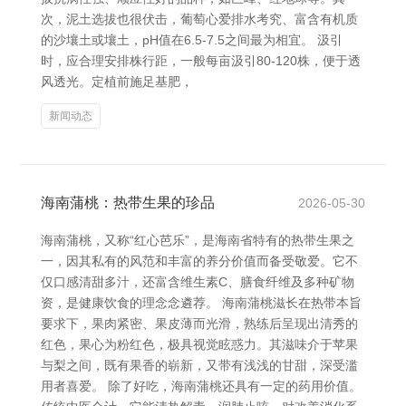
次，泥土选拔也很伏击，葡萄心爱排水考究、富含有机质
的沙壤土或壤土，pH值在6.5-7.5之间最为相宜。 汲引
时，应合理安排株行距，一般每亩汲引80-120株，便于透
风透光。定植前施足基肥，
新闻动态
海南蒲桃：热带生果的珍品
2026-05-30
海南蒲桃，又称“红心芭乐”，是海南省特有的热带生果之
一，因其私有的风范和丰富的养分价值而备受敬爱。它不
仅口感清甜多汁，还富含维生素C、膳食纤维及多种矿物
资，是健康饮食的理念念遴荐。 海南蒲桃滋长在热带本旨
要求下，果肉紧密、果皮薄而光滑，熟练后呈现出清秀的
红色，果心为粉红色，极具视觉眩惑力。其滋味介于苹果
与梨之间，既有果香的崭新，又带有浅浅的甘甜，深受滥
用者喜爱。 除了好吃，海南蒲桃还具有一定的药用价值。