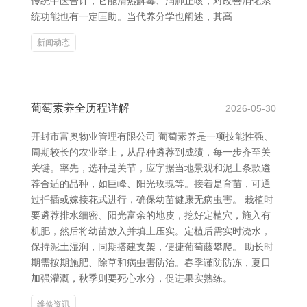
传统中医合计，它能清热解毒、润肺止咳，对改善消化系
统功能也有一定匡助。当代养分学也阐述，其高
新闻动态
葡萄素养全历程详解
2026-05-30
开封市富奥物业管理有限公司 葡萄素养是一项技能性强、
周期较长的农业举止，从品种遴荐到成绩，每一步齐至关
关键。率先，选种是关节，应字据当地景观和泥土条款遴
荐合适的品种，如巨峰、阳光玫瑰等。接着是育苗，可通
过扦插或嫁接花式进行，确保幼苗健康无病虫害。 栽植时
要遴荐排水细密、阳光富余的地皮，挖好定植穴，施入有
机肥，然后将幼苗放入并填土压实。定植后需实时浇水，
保持泥土湿润，同期搭建支架，便捷葡萄藤攀爬。 助长时
期需按期施肥、除草和病虫害防治。春季谨防防冻，夏日
加强灌溉，秋季则要死心水分，促进果实熟练。
维修资讯