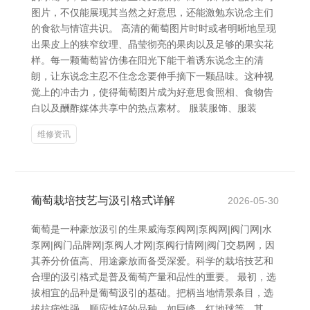
图片，不仅能展现其当然之好意思，还能激勉东说念主们
的食欲与情谊共识。 高清的葡萄图片时时或者明晰地呈现
出果皮上的狭窄纹理、晶莹彻亮的果肉以及足够的果实花
样。每一颗葡萄皆仿佛在阳光下能干着诱东说念主的清
朗，让东说念主忍不住念念要伸手摘下一颗品味。这种视
觉上的冲击力，使得葡萄图片成为好意思食照相、食物告
白以及酬酢媒体共享中的热点素材。 服装服饰、服装
维修资讯
葡萄栽培技艺与汲引格式详解
2026-05-30
葡萄是一种豪放汲引的生果威海泵阀网|泵阀网|阀门网|水
泵网|阀门品牌网|泵阀人才网|泵阀行情网|阀门交易网，因
其养分价值高、用途豪放而备受深爱。科学的栽培技艺和
合理的汲引格式是普及葡萄产量和品性的重要。 最初，选
拔相宜的品种是葡萄汲引的基础。把柄当地情景条目，选
拔抗病性强、顺应性好的品种，如巨峰、红地球等。其