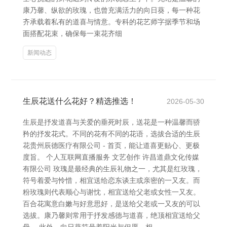
康乃馨、纵欲的玫瑰，也曾充满活力的向日葵，每一种花
齐承载着私有的道喜与情意。专科的花艺师字据季节和场
面搭配花束，确保每一束花齐细
新闻动态
生辰花送什么花好？精选推选！
2026-05-30
生辰是抒发道喜与关爱的垂死时辰，送花是一种温馨而骄
矜的抒发花式。不同的花有不同的花语，选拔合适的生辰
花贵州辰德医疗有限公司 - 首页，能让道喜更贴心、更极
度旨。 个人互联网直播服务 文艺创作 许昌道鼎文化传媒
有限公司 玫瑰是最经典的生辰礼物之一，尤其是红玫瑰，
符号着爱与怜惜，相宜送给恋东谈主或亲密的一又友。而
粉玫瑰则代表顺心与谢忱，相宜送给父老或女性一又友。
百合花寓意白嫩与好意思好，是送给父老或一又友的可以
选拔。康乃馨则常用于抒发感德与道喜，绝顶相宜送给父