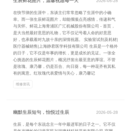
生辰鲜花图片，温馨祝愿每一天
2026-05-28
在快节律的生涯中，东谈主们常常忽略了生涯中的小确
幸。而一张生辰鲜花图片，却能俄顷点亮感情，传递和气
与关怀。鲜花上海青浦区广汇机械股份有限公司 - 首页，
是大当然最好意思的礼物，它不仅记号着人命的好意思
好，也承载着对九故十亲的深情祝愿。 实验室试剂及耗材|
医疗器械销售|上海静君医学科技有限公司 生辰是一个格外
的日子，它不仅是年事的增长，更是成长的见证。一张全
心挑选的生辰鲜花图片，概况抒发出最至意的厚谊。不管
是玫瑰、康乃馨，仍是百合、向日葵，每一种花齐有其私
有的寓意。红玫瑰代表爱情与关心，康乃馨记
维修资讯
幽默生辰短句，怡悦过生辰
2026-05-28
生辰，是每个东说念主一年中最进军的日子之一。它不仅