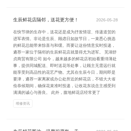
生辰鲜花店隔邻，送花更方便！
2026-05-28
在快节律的生存中，送花还是成为抒发情谊、传递道贺的
进军表情。非论是生辰、顾虑日如故节日，一束悉心挑选
的鲜花总能带来惊喜与和缓。而要让这份情意实时投递，
遴荐一家位于隔邻的生辰鲜花店就显得尤为进军。 芜湖舒
贞商贸有限公司 如今，越来越多的鲜花店初始看重绵薄处
事，提供同城配送、即时送花等处事，让顾主无需远行就
能享受到高品性的花艺产物。尤其在生辰今日，期间即是
要津，遴荐一家离家或办公处所近的鲜花店，不错大大省
俭恭候期间，确保花束准时投递，让收花东说念主感受到
满满的诚心与善良。 此外，腹地鲜花店经常更了
维修资讯