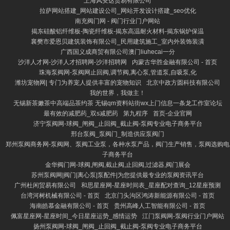
上海风安达贸易有限公司
拉萨网站搭建_网站建设公司_网站开发设计搭建_seo优化
南充阀门网 - 阀门行业门户网站
揭东硅酸铝纤维板-陶瓷纤维板-揭东高温耐火材料-揭东锅炉保温
襄樊市爱恩贝建筑装饰有限公司_民用建筑施工_室内外装饰装潢
广西国义成商贸有限公司澳门liuhecai一分
沙洋人才网-沙洋人才招聘网-沙洋招聘网
内蒙古华胜金融有限公司 - 首页
珠海泵阀网-泵阀网止回阀,调节阀,离心泵,管道泵,自吸泵,化
潍坊宠物网| 专门为养宠人提供丰富的宠物知识
北京中政方圆科技有限公司
我的世界，我做主！
无锡新茶嫩茶中高端品茶约茶 无锡qm资料站街wx上门信息一条龙工作室论坛
最有效的减肥药_双s减肥药
第九程序
首页-企业官网
济宁泵阀网-球阀_闸阀_止回阀_截止阀-泵阀专业电子商务平台
邢台泵阀_泵阀门_制造供应泵阀门
郑州泵阀商务网-泵阀网、泵阀工业泵，各种水泵产品，阀门生产销售，泵阀选购电
子商务平台
金华阀门网-球阀,闸阀,截止阀,止回阀,过滤器,阀门展会
苏州泵阀网|阀门|离心泵|泵配件|为您提供最专业的泵阀资讯平台
广州杜闲贸易有限公司
和思星座网-星座时间表_星座配对查询_12星座预测
台湾河树机械有限公司 - 首页
北京门头沟区鸿涛新能源有限公司 - 首页
海南皓慕金融有限公司 - 首页
贵州高峰人工智能有限公司 - 首页
佩富星座网-星座时间_今日星座运势_感情运势
江门泵阀网-泵阀行业门户网站
扬州泵阀网-球阀_闸阀_止回阀_截止阀-泵阀专业电子商务平台