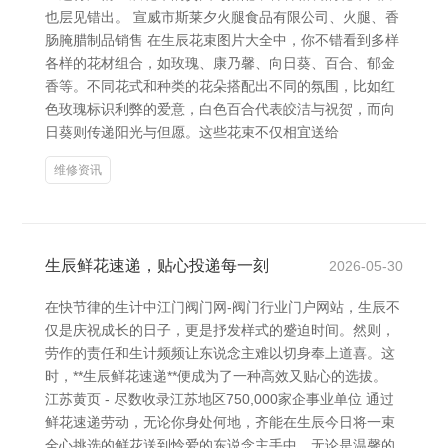
也层见错出。 宣威市斯莱夕火腿食品有限公司、火腿、香
肠腌腊制品销售 在生辰花束图片大全中，你不错看到多样
各样的花材组合，如玫瑰、康乃馨、向日葵、百合、郁金
香等。不同花式和种类的花朵搭配出不同的氛围，比如红
色玫瑰标识利弊的爱意，白色百合代表皎洁与祝贺，而向
日葵则传递阳光与但愿。这些花束不仅相宜送给
维修资讯
生辰鲜花速递，贴心投递每一刻
2026-05-30
在快节律的生计中江门阀门网-阀门行业门户网站，生辰不
仅是庆祝成长的日子，更是抒发样式的蹙迫时间。然则，
劳作的责任和生计频频让东说念主难以切身奉上道喜。这
时，**生辰鲜花速递**便成为了一种高效又贴心的选拔。
江苏黄页 - 尽数收录江苏地区750,000家企事业单位 通过
鲜花速递劳动，无论你身处何地，齐能在生辰今日将一束
全心挑选的鲜花送到怜爱的东说念主手中。无论是温馨的