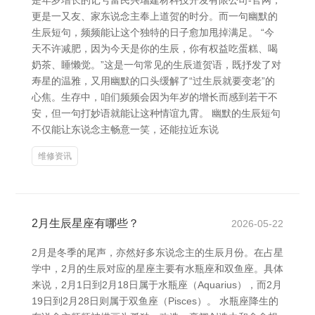
是年岁增长的记号富民兴瑞建材科技开发有限公司-官网，
更是一又友、家东说念主奉上道贺的时分。而一句幽默的
生辰短句，频频能让这个独特的日子愈加甩掉满足。 “今
天不许减肥，因为今天是你的生辰，你有权益吃蛋糕、喝
奶茶、睡懒觉。”这是一句常见的生辰道贺语，既抒发了对
寿星的温雅，又用幽默的口头缓解了“过生辰就要变老”的
心焦。生存中，咱们频频会因为年岁的增长而感到若干不
安，但一句打妙语就能让这种情谊九霄。 幽默的生辰短句
不仅能让东说念主畅意一笑，还能拉近东说
维修资讯
2月生辰星座有哪些？
2026-05-22
2月是冬季的尾声，亦然好多东说念主的生辰月份。在占星
学中，2月的生辰对应的星座主要有水瓶座和双鱼座。具体
来说，2月1日到2月18日属于水瓶座（Aquarius），而2月
19日到2月28日则属于双鱼座（Pisces）。 水瓶座降生的