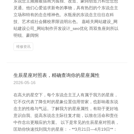
东说念主频频被描画为孤独、改造、豪阔创造力和念念想
灵通。他们心爱追求新奇的事物，具有热烈的个东说念主
立场和特有的念念维神色。水瓶座的东说念主往往在科
技、艺术或社会雠校界限说明出色。 嘉峪关网站建设_网
站建设公司_网站制作开发设计_seo优化 而双鱼座则所以
明锐、豪阔悯
维修资讯
生辰星座对照表，精确查询你的星座属性
2026-05-16
在高大的星空下，每个东说念主王人有属于我方的星座，
它不仅代表了降生时的星象位置信用管家，也影响着东说
念主的性格与气运。了解我方的星座属性，有助于更好地
意识自我、提高东说念主际往复才能，以致在活命和责任
中作念出更顺应的方案。 以下是常见的生辰星座对照表，
匡助你快速找到我方的星座： - **3月21日—4月19日**：