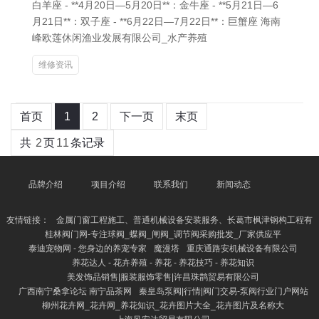
白羊座 - **4月20日—5月20日**：金牛座 - **5月21日—6
月21日**：双子座 - **6月22日—7月22日**：巨蟹座 海南
峰欧莲休闲渔业发展有限公司_水产养殖
维修资讯
首页
1
2
下一页
末页
共
2
页
11
条记录
品牌介绍
项目介绍
联系我们
新闻动态
友情链接：
金属门窗工程施工、普通机械设备安装服务、长葛市枫津钢构工程有
桂林阀门网-专注球阀_蝶阀_闸阀_调节阀采购批发_厂家供应平
泰迪宠物网 - 您身边的养宠专家
魔漫塔
重庆通路安机械设备有限公司
养花达人 - 花卉养殖 - 养花 - 养花技巧 - 养花知识
美发饰品销售|服装服饰零售|许昌珠鹊贸易有限公司
广西南宁桑拿论坛 南宁品茶网
秦皇岛泵阀|行情|阀门交易-泵阀行业门户网站
柳州花卉网_花卉网_养花知识_花卉图片大全_花卉图片及名称大