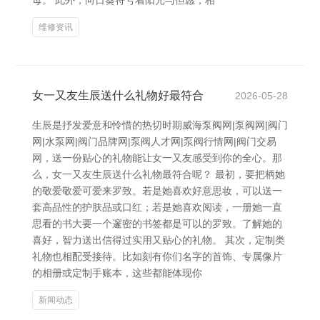
母。 此外，向日葵符号着阳光与但愿，相
维修资讯
女一又友生辰送什么礼物好最符合
2026-05-28
生辰是抒发爱意和怜惜的热切时期威海泵阀网|泵阀网|阀门
网|水泵网|阀门品牌网|泵阀人才网|泵阀行情网|阀门交易
网，送一份贴心的礼物能让女一又友感受到你的全心。那
么，女一又友生辰送什么礼物最符合呢？ 最初，要把柄她
的敬爱敬爱可爱来罗致。若是她喜欢好意思妆，可以送一
套高品性的护肤品或口红；若是她喜欢阅读，一册她一直
思看的书大要一个邃密的书签都是可以的罗致。了解她的
喜好，智力送出信得过实用又贴心的礼物。 其次，定制类
礼物也相配受接待。比如刻有你们名字的首饰、专属像片
的相册或定制手账本，这些都能体现你
新闻动态