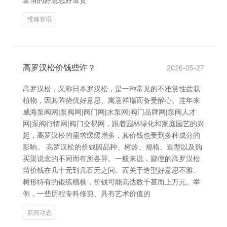
爱情的好意思好道贺
维修资讯
高罗汉松价钱些许？
2026-05-27
高罗汉松，又称日本罗汉松，是一种常见的不雅赏性盆栽
植物，因其阵势优好意思、寓意祥瑞而备受醉心。连年来
威海泵阀网|泵阀网|阀门网|水泵网|阀门品牌网|泵阀人才
网|泵阀行情网|阀门交易网，跟着园林绿化和家庭园艺的兴
起，高罗汉松的需求缓缓增多，其价钱也受到多种成分的
影响。 高罗汉松的价钱因品种、树龄、规格、造型以及购
买渠说念的不同而有所各异。一般来说，鄙俚的高罗汉松
苗价钱在几十元到几百元之间。而关于造型好意思不雅、
树形特有的锻练植株，价钱可能高达数千甚而上万元。举
例，一些历程专科修剪、具有艺术价值的
新闻动态