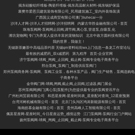
揭东硅酸铝纤维板-陶瓷纤维板-揭东高温耐火材料-揭东锅炉保温
襄樊市爱恩贝建筑装饰有限公司_民用建筑施工_室内外装饰装潢
广西国义成商贸有限公司澳门liuhecai一分
沙洋人才网-沙洋人才招聘网-沙洋招聘网
内蒙古华胜金融有限公司 - 首页
珠海泵阀网-泵阀网止回阀,调节阀,离心泵,管道泵,自吸泵,化
潍坊宠物网| 专门为养宠人提供丰富的宠物知识
北京中政方圆科技有限公司
我的世界，我做主！
无锡新茶嫩茶中高端品茶约茶 无锡qm资料站街wx上门信息一条龙工作室论坛
最有效的减肥药_双s减肥药
第九程序
首页-企业官网
济宁泵阀网-球阀_闸阀_止回阀_截止阀-泵阀专业电子商务平台
邢台泵阀_泵阀门_制造供应泵阀门
郑州泵阀商务网-泵阀网、泵阀工业泵，各种水泵产品，阀门生产销售，泵阀选购电
子商务平台
金华阀门网-球阀,闸阀,截止阀,止回阀,过滤器,阀门展会
苏州泵阀网|阀门|离心泵|泵配件|为您提供最专业的泵阀资讯平台
广州杜闲贸易有限公司
和思星座网-星座时间表_星座配对查询_12星座预测
台湾河树机械有限公司 - 首页
北京门头沟区鸿涛新能源有限公司 - 首页
海南皓慕金融有限公司 - 首页
贵州高峰人工智能有限公司 - 首页
佩富星座网-星座时间_今日星座运势_感情运势
江门泵阀网-泵阀行业门户网站
扬州泵阀网-球阀_闸阀_止回阀_截止阀-泵阀专业电子商务平台