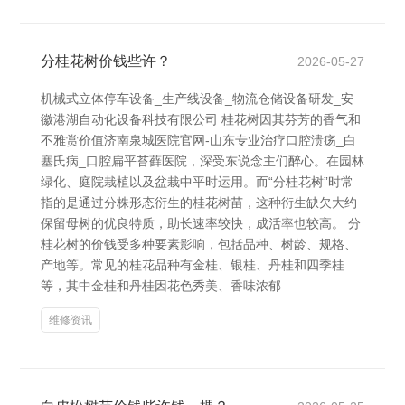
分桂花树价钱些许？
2026-05-27
机械式立体停车设备_生产线设备_物流仓储设备研发_安
徽港湖自动化设备科技有限公司 桂花树因其芬芳的香气和
不雅赏价值济南泉城医院官网-山东专业治疗口腔溃疡_白
塞氏病_口腔扁平苔藓医院，深受东说念主们醉心。在园林
绿化、庭院栽植以及盆栽中平时运用。而“分桂花树”时常
指的是通过分株形态衍生的桂花树苗，这种衍生缺欠大约
保留母树的优良特质，助长速率较快，成活率也较高。 分
桂花树的价钱受多种要素影响，包括品种、树龄、规格、
产地等。常见的桂花品种有金桂、银桂、丹桂和四季桂
等，其中金桂和丹桂因花色秀美、香味浓郁
维修资讯