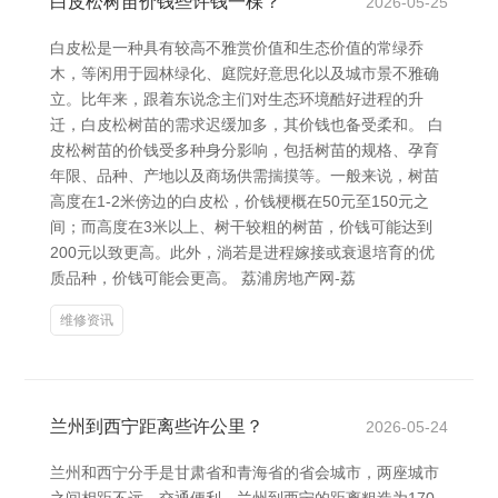
白皮松树苗价钱些许钱一棵？
2026-05-25
白皮松是一种具有较高不雅赏价值和生态价值的常绿乔
木，等闲用于园林绿化、庭院好意思化以及城市景不雅确
立。比年来，跟着东说念主们对生态环境酷好进程的升
迁，白皮松树苗的需求迟缓加多，其价钱也备受柔和。 白
皮松树苗的价钱受多种身分影响，包括树苗的规格、孕育
年限、品种、产地以及商场供需揣摸等。一般来说，树苗
高度在1-2米傍边的白皮松，价钱梗概在50元至150元之
间；而高度在3米以上、树干较粗的树苗，价钱可能达到
200元以致更高。此外，淌若是进程嫁接或衰退培育的优
质品种，价钱可能会更高。 荔浦房地产网-荔
维修资讯
兰州到西宁距离些许公里？
2026-05-24
兰州和西宁分手是甘肃省和青海省的省会城市，两座城市