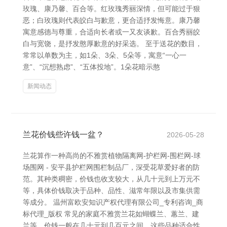
玫瑰、康乃馨、百合等。红玫瑰秀丽深情，但可能过于狠
恶；白玫瑰则代表皎白与歉意，更合适抒发悔意。康乃馨
寓意感德与尊重，合适向长者或一又友谈歉。百合秀丽皎
白与宽饶，是抒发憨厚歉意的好采选。 至于送花的数目，
常常以单数为主，如1朵、3朵、5朵等，寓意“一心一
意”、“沉想熟虑”、“五体投地”。1朵花暗示憨
新闻动态
兰花价钱些许钱一盆？
2026-05-28
兰花算作一种高尚的不雅赏植物隔离网-护栏网-围栏网-球
场围网 - 安平县护栏网围栏制品厂，深受花草爱好者的防
范。其种类稠密，价钱也收支较大，从几十元到上万元不
等，具体价钱取决于品种、品性、滋常年限以及市集供需
等成分。 温州富欧安知识产权代理有限公司_专利咨询_商
标代理_版权 常见的家庭不雅赏兰花如蝴蝶兰、蕙兰、建
兰等，价钱一般在几十元到几百元之间。这些品种适合性