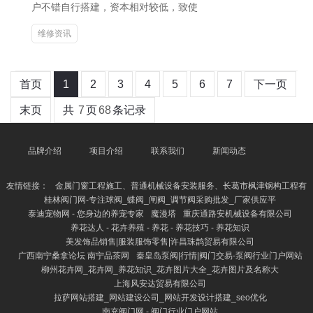
户不错自行搭建，资本相对较低，致使
维修资讯
首页
1
2
3
4
5
6
7
下一页
末页
共
7
页
68
条记录
品牌介绍
项目介绍
联系我们
新闻动态
友情链接：
金属门窗工程施工、普通机械设备安装服务、长葛市枫津钢构工程有
桂林阀门网-专注球阀_蝶阀_闸阀_调节阀采购批发_厂家供应平
泰迪宠物网 - 您身边的养宠专家
魔漫塔
重庆通路安机械设备有限公司
养花达人 - 花卉养殖 - 养花 - 养花技巧 - 养花知识
美发饰品销售|服装服饰零售|许昌珠鹊贸易有限公司
广西南宁桑拿论坛 南宁品茶网
秦皇岛泵阀|行情|阀门交易-泵阀行业门户网站
柳州花卉网_花卉网_养花知识_花卉图片大全_花卉图片及名称大
上海风安达贸易有限公司
拉萨网站搭建_网站建设公司_网站开发设计搭建_seo优化
南充阀门网 - 阀门行业门户网站