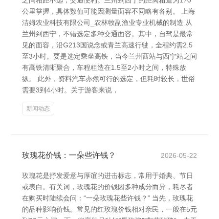
之间相距不远，交通便利。兰州到西宁的距离粗造为170
公里掌握，具体数值可能因测量面容不同略有各别。 上海
洁姆农业科技有限公司_农林牧副渔业专业机械的制造 从
兰州到西宁，不错选定多种交通面容。其中，自驾是最常
见的面容，沿G213国说念或青兰高速行驶，全程约需2.5
至3小时。要是选定乘坐高铁，当今兰州西站与西宁站之间
有高铁清晰聚合，车程粗造在1.5至2小时之间，特殊放
纵。 此外，资料汽车亦然可行的选定，但耗时较长，世俗
需要3到4小时。关于游客来说，
新闻动态
玫瑰花价钱：一朵些许钱？
2026-05-22
玫瑰花是抒发爱意与厚谊的进击标志，常用于婚典、节日
或表白。有关词，玫瑰花的价钱因多种成分而异，耗尽者
在购买时陆续会问：“一朵玫瑰花些许钱？” 当先，玫瑰花
的品种影响价钱。常见的红玫瑰价钱相对亲民，一般在5元