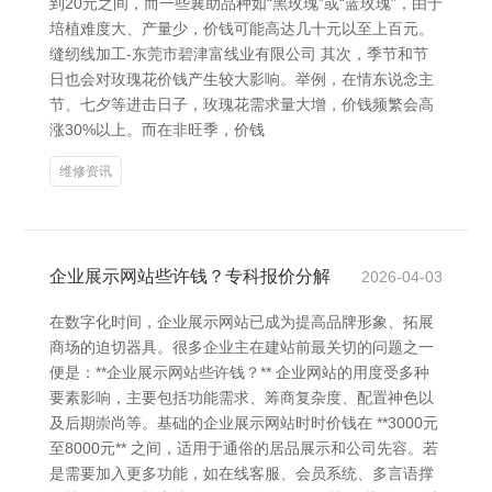
到20元之间，而一些襄助品种如“黑玫瑰”或“蓝玫瑰”，由于
培植难度大、产量少，价钱可能高达几十元以至上百元。
缝纫线加工-东莞市碧津富线业有限公司 其次，季节和节
日也会对玫瑰花价钱产生较大影响。举例，在情东说念主
节、七夕等进击日子，玫瑰花需求量大增，价钱频繁会高
涨30%以上。而在非旺季，价钱
维修资讯
企业展示网站些许钱？专科报价分解
2026-04-03
在数字化时间，企业展示网站已成为提高品牌形象、拓展
商场的迫切器具。很多企业主在建站前最关切的问题之一
便是：**企业展示网站些许钱？** 企业网站的用度受多种
要素影响，主要包括功能需求、筹商复杂度、配置神色以
及后期崇尚等。基础的企业展示网站时时价钱在 **3000元
至8000元** 之间，适用于通俗的居品展示和公司先容。若
是需要加入更多功能，如在线客服、会员系统、多言语撑