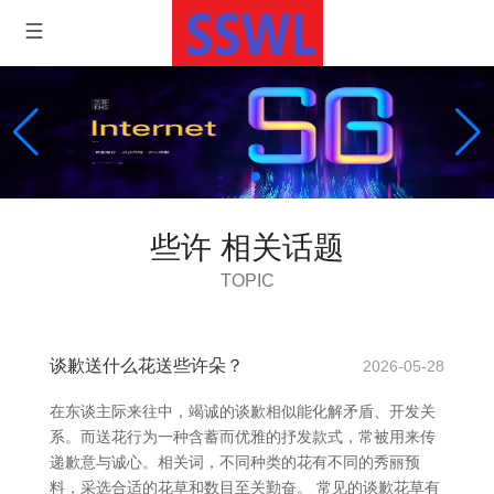
些许 相关话题
TOPIC
谈歉送什么花送些许朵？
2026-05-28
在东谈主际来往中，竭诚的谈歉相似能化解矛盾、开发关
系。而送花行为一种含蓄而优雅的抒发款式，常被用来传
递歉意与诚心。相关词，不同种类的花有不同的秀丽预
料，采选合适的花草和数目至关勤奋。 常见的谈歉花草有