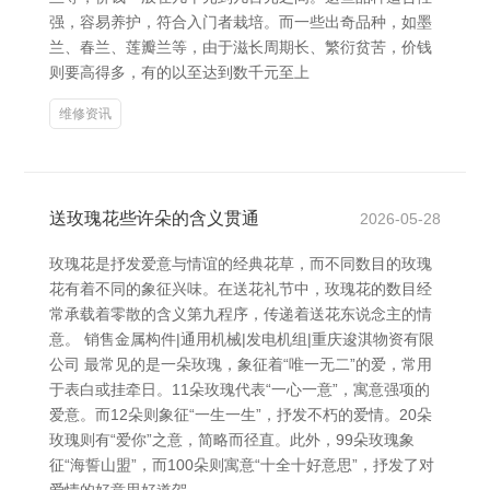
强，容易养护，符合入门者栽培。而一些出奇品种，如墨
兰、春兰、莲瓣兰等，由于滋长周期长、繁衍贫苦，价钱
则要高得多，有的以至达到数千元至上
维修资讯
送玫瑰花些许朵的含义贯通
2026-05-28
玫瑰花是抒发爱意与情谊的经典花草，而不同数目的玫瑰
花有着不同的象征兴味。在送花礼节中，玫瑰花的数目经
常承载着零散的含义第九程序，传递着送花东说念主的情
意。 销售金属构件|通用机械|发电机组|重庆逡淇物资有限
公司 最常见的是一朵玫瑰，象征着“唯一无二”的爱，常用
于表白或挂牵日。11朵玫瑰代表“一心一意”，寓意强项的
爱意。而12朵则象征“一生一生”，抒发不朽的爱情。20朵
玫瑰则有“爱你”之意，简略而径直。此外，99朵玫瑰象
征“海誓山盟”，而100朵则寓意“十全十好意思”，抒发了对