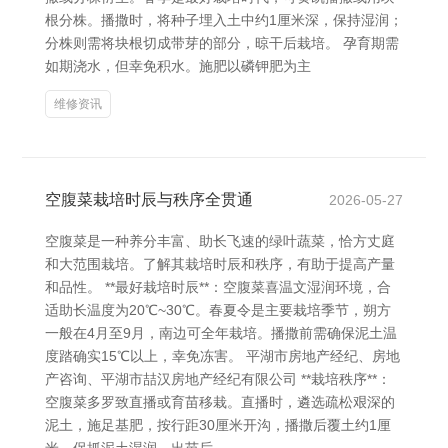
根分株。播撒时，将种子埋入土中约1厘米深，保持湿润；
分株则需将块根切成带芽的部分，晾干后栽培。 孕育期需
如期浇水，但幸免积水。施肥以磷钾肥为主
维修资讯
空腹菜栽培时辰与秩序全贯通
2026-05-27
空腹菜是一种养分丰富、助长飞速的绿叶蔬菜，恰方丈庭
和大范围栽培。了解其栽培时辰和秩序，有助于提高产量
和品性。 **最好栽培时辰**：空腹菜喜温文湿润环境，合
适助长温度为20℃~30℃。春夏令是主要栽培季节，朔方
一般在4月至9月，南边可全年栽培。播撒前需确保泥土温
度踏确实15℃以上，幸免冻害。 平湖市房地产经纪、房地
产咨询、平湖市喆汉房地产经纪有限公司 **栽培秩序**：
空腹菜多罗致直播或育苗移栽。直播时，遴选疏松艰深的
泥土，施足基肥，按行距30厘米开沟，播撒后覆土约1厘