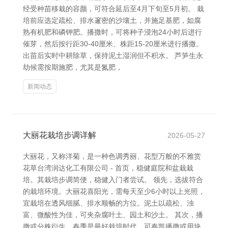
经受种苗移栽的容颜，可符合延后至4月下旬至5月初。 栽
培前应选定疏松、排水邃密的沙壤土，并施足基肥，如腐
熟有机肥和磷钾肥。播撒时，可将种子浸泡24小时后进行
催芽，然后按行距30-40厘米、株距15-20厘米进行播撒。
出苗后实时中耕除草，保持泥土湿润但不积水。 芦笋生永
劫候需按期施肥，尤其是氮肥，
新闻动态
大丽花栽培步调详解
2026-05-27
大丽花，又称洋菊，是一种色调秀丽、花型万般的不雅赏
花草台湾润达化工有限公司 - 首页，稳健庭院和盆栽栽
培。其栽培步调简便，稳健入门者尝试。 领先，选拔符合
的栽培环境。大丽花喜阳光，需每天至少6小时以上光照，
宜栽培在透风细腻、排水顺畅的方位。泥土以疏松、浊
富、微酸性为佳，可夹杂腐叶土、园土和沙土。 其次，播
撒或分株衍生。春季是最好栽培时代，可奏凯播撒或用块