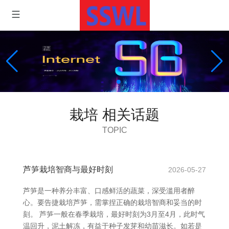
栽培 相关话题
TOPIC
芦笋栽培智商与最好时刻
2026-05-27
芦笋是一种养分丰富、口感鲜活的蔬菜，深受滥用者醉
心。要告捷栽培芦笋，需掌捏正确的栽培智商和妥当的时
刻。 芦笋一般在春季栽培，最好时刻为3月至4月，此时气
温回升，泥土解冻，有益于种子发芽和幼苗滋长。如若是