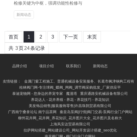
检修关键为中枢，强调功能性检修与
新闻动态
首页
1
2
3
下一页
末页
共
3
页
24
条记录
品牌介绍
项目介绍
联系我们
新闻动态
友情链接：
金属门窗工程施工、普通机械设备安装服务、长葛市枫津钢构工程有
桂林阀门网-专注球阀_蝶阀_闸阀_调节阀采购批发_厂家供应平
泰迪宠物网 - 您身边的养宠专家
魔漫塔
重庆通路安机械设备有限公司
养花达人 - 花卉养殖 - 养花 - 养花技巧 - 养花知识
美发饰品销售|服装服饰零售|许昌珠鹊贸易有限公司
广西南宁桑拿论坛 南宁品茶网
秦皇岛泵阀|行情|阀门交易-泵阀行业门户网站
柳州花卉网_花卉网_养花知识_花卉图片大全_花卉图片及名称大
上海风安达贸易有限公司
拉萨网站搭建_网站建设公司_网站开发设计搭建_seo优化
南充阀门网 - 阀门行业门户网站