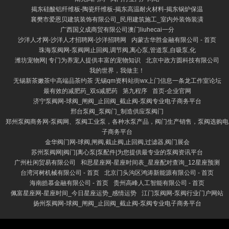
揭东硅酸铝纤维板-陶瓷纤维板-揭东高温耐火材料-揭东锅炉保温
襄樊市爱恩贝建筑装饰有限公司_民用建筑施工_室内外装饰装潢
广西国义成商贸有限公司澳门liuhecai一分
沙洋人才网-沙洋人才招聘网-沙洋招聘网
内蒙古华胜金融有限公司 - 首页
珠海泵阀网-泵阀网止回阀,调节阀,离心泵,管道泵,自吸泵,化
潍坊宠物网| 专门为养宠人提供丰富的宠物知识
北京中政方圆科技有限公司
我的世界，我做主！
无锡新茶嫩茶中高端品茶约茶 无锡qm资料站街wx上门信息一条龙工作室论坛
最有效的减肥药_双s减肥药
第九程序
首页-企业官网
济宁泵阀网-球阀_闸阀_止回阀_截止阀-泵阀专业电子商务平台
邢台泵阀_泵阀门_制造供应泵阀门
郑州泵阀商务网-泵阀网、泵阀工业泵，各种水泵产品，阀门生产销售，泵阀选购电
子商务平台
金华阀门网-球阀,闸阀,截止阀,止回阀,过滤器,阀门展会
苏州泵阀网|阀门|离心泵|泵配件|为您提供最专业的泵阀资讯平台
广州杜闲贸易有限公司
和思星座网-星座时间表_星座配对查询_12星座预测
台湾河树机械有限公司 - 首页
北京门头沟区鸿涛新能源有限公司 - 首页
海南皓慕金融有限公司 - 首页
贵州高峰人工智能有限公司 - 首页
佩富星座网-星座时间_今日星座运势_感情运势
江门泵阀网-泵阀行业门户网站
扬州泵阀网-球阀_闸阀_止回阀_截止阀-泵阀专业电子商务平台