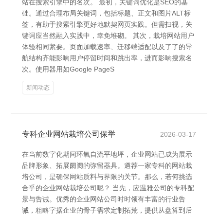
站在搜索引擎中的名次。 最初，关键词优化是SEO的基
础。通过合理布局关键词，包括标题、正文和图片ALT标
签，有助于搜索引擎更好地默契网页实践。但需扫视，关
键词应当然融入实践中，幸免堆砌。 其次，栽培网站用户
体验相同紧要。页面加载速率、迁移端适配以及了了的导
航结构齐能影响用户停留时间和跳出率，进而影响搜索名
次。使用器用如Google PageS
新闻动态
专科企业网站栽培公司保举
2026-03-17
在当前数字化期间环氧自流平地坪，企业网站已成为展示
品牌形象、拓展阛阓的弥留器具。遴荐一家专科的网站栽
培公司，是确保网站质料与界限的关节。那么，若何挑选
合乎的企业网站栽培公司呢？ 当先，应温雅公司的专科配
景与告诫。优秀的企业网站公司时时领有丰富的行业告
诫，粗略字据企业的骨子需求定制拓荒，提供从盘算到后