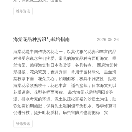
米，保抓泥土湿润。出苗后
维修资讯
海棠花品种赏识与栽培指南
2026-05-26
海棠花是中国传统名花之一，以其优雅的花姿和丰富的品
种深受东说念主们疼爱。常见的海棠品种有西府海棠、垂
丝海棠、贴梗海棠和日本海棠等，各具特点。 西府海棠树
形挺拔，花朵繁茂，色调秀丽，常用于园林绿化；垂丝海
棠枝条下垂，花朵关心，如烟似雾，极具不雅赏性；贴梗
海棠花朵紧贴枝干，花色丰富，适合盆栽；日本海棠则以
花瓣邃密、花型各样而著称。 栽培海棠花需聘用阳光弥
漫、排水考究的环境。泥土以疏松富裕的沙质土为佳，助
弥远需如期施肥，保持泥土湿润但幸免积水。春季修剪可
促进分枝，提升吐花质料。病虫害防治也需把稳，实
维修资讯