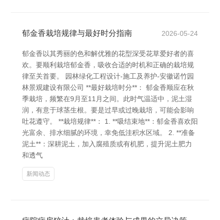
郁金香栽培规律与最好时分指南
2026-05-24
郁金香以其秀丽的色和解优雅的花型深受花草爱好者的喜
欢。要顺利栽培郁金香，吸收合适的时机和正确的栽培规
律至关首要。 园林绿化工程设计-施工及养护-安徽诺竹园
林景观建设有限公司 **最好栽培时分**： 郁金香顺应在秋
季栽培，频繁在9月至11月之间。此时气温适中，泥土湿
润，有意于球茎生根。要是过早或过晚栽培，可能会影响
吐花遵守。 **栽培规律**： 1. **吸结束地**：郁金香喜欢阳
光富余、排水细腻的环境，幸免低洼积水区域。 2. **准备
泥土**：深耕泥土，加入腐殖质或有机肥，提升泥土肥力
和透气
新闻动态