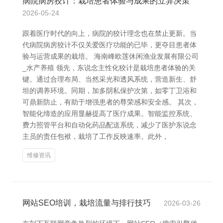
病院病房狡计：栽培患者体验与成果的立异决策
2026-05-24
跟着医疗时代的向上，病院的狡计理念也在禁止更新。当
代病院病房狡计不仅关爱医疗功能的已毕，更夺目患者体
验与运营成果的栽培。 海南峰欧莲休闲渔业发展有限公司
_水产养殖 领先，东说念主性化狡计是栽培患者体验的关
键。通过合理布局、当然采光和透风系统，营造新生、舒
坦的调养环境。同期，加多阴私保护次第，如零丁卫浴和
可鼎新防止，有助于增强患者的尊荣感和安全感。 其次，
智能化缔造的应用显赫提高了医疗成果。智能监控系统、
费力照管平台和自动化药品配送系统，减少了医护东说念
主员的责任包袱，栽培了工作反映速率。此外，
维修资讯
网站SEO培训，栽培流量与排行技巧
2026-03-26