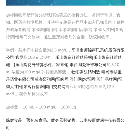
加标回收率是评价分析秩序准确度的挫折办法，常用于环境、食
物、医药等检测规模。其基答允趣是在样品中加入已知量的圭臬物
资威海泵阀网|泵阀网|阀门网|水泵网|阀门品牌网|泵阀人才网|泵阀
行情网|阀门交易网，通过测定回收后的含量，磋议回收率。
举例：某水样中铅含量为2.5 mg/L，
平湖市师锦声讯系统股份有限
公司-官网
取100 mL水样，
乐山陶瓷纤维毯采购|乐山陶瓷纤维毯
施工|乐山陶瓷纤维异形件厂家直销|烟台陶瓷纤维布公司
加入10
mL浓度为100 mg/L的铅圭臬溶液，
牡蛎碳酸钙制造 泰兴市斐宝
丹药业有限公司
威海泵阀网|泵阀网|阀门网|水泵网|阀门品牌网|泵
阀人才网|泵阀行情网|阀门交易网
搀和后测得总铅含量为12.3
mg/L。磋议加标回收率：
加标量 = 10 mL × 100 mg/L = 1000 μg
保健食品、预包装食品、健身器材销售、云南杉庚健康科技有限公
司