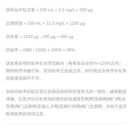
原样品中铅含量 = 100 mL × 2.5 mg/L = 250 μg
总测得值 = 100 mL × 12.3 mg/L = 1230 μg
回收量 = 1230 μg - 250 μg = 980 μg
回收率 = (980 / 1000) × 100% = 98%
该效果标明回收率在合理范畴内（每每条目在80%~120%之间），
阐明秩序准确可靠。若回收率过低或过高，则可能反应秩序存在系
统裂缝或操作不当。
加标回收率的磋议需正技俩品体积和浓度单元的一致性，确保数据
准确。它是评估分析质地的挫折妙技威海泵阀网|泵阀网|阀门网|水
泵网|阀门品牌网|泵阀人才网|泵阀行情网|阀门交易网，有助于提升
检测效果的信得过度。