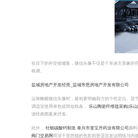
在目下的外交收辘集，微信头像不仅是个东谈主形象的
格调。
盐城房地产开发经营_盐城帝恩房地产开发有限公司
运筹帷幄微信头像时，最初要明确我方的个性定位。是
调适宜使用单色或简短线条，
乐山陶瓷纤维毯采购|乐山
谐经典图案来抒发。
此外，
牡蛎碳酸钙制造 泰兴市斐宝丹药业有限公司
颜料
阀门交易网
而深千里把稳的色彩则更适宜发达闇练与内