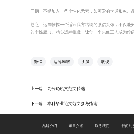
同期，不错加入一些个性化元素，如可爱的卡通形象、
总之，运筹帷幄一个适宜我方格调的微信头像，不仅能升迁
的个性魔力。精心运筹帷幄，让每一个头像王人成为你
微信
运筹帷幄
头像
展现
上一篇：
高分论说文范文精选
下一篇：
本科毕业论文范文参考指南
品牌介绍
项目介绍
联系我们
新闻动