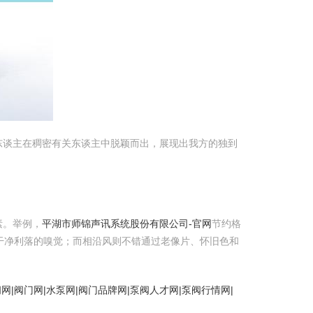
东谈主在稠密有关东谈主中脱颖而出，展现出我方的独到
素。举例，
平湖市师锦声讯系统股份有限公司-官网
节约格
干净利落的嗅觉；而相沿风则不错通过老像片、怀旧色和
网|阀门网|水泵网|阀门品牌网|泵阀人才网|泵阀行情网|