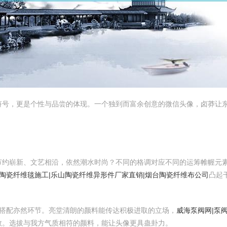
符号，更是个性与品尝的体现。一个独到而富余创意的微信头像，卤莽让
节约崭新、文艺相沿，依然潮水时尚？不同的格调对应不同的运筹帷幄元
陶瓷纤维毯施工|乐山陶瓷纤维异形件厂家直销|烟台陶瓷纤维布公司
凸起
搭配亦然环节。亮堂清朗的颜料能传达积极进取的立场，
威海泵阀网|泵阀
敛。选拔与我方气质相符的颜料，能让头像更具蛊卦力。