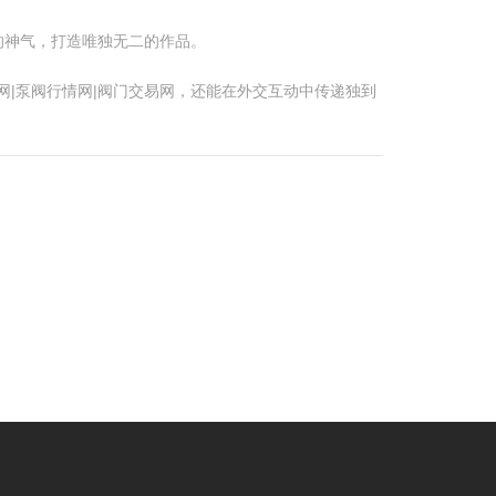
的神气，打造唯独无二的作品。
网|泵阀行情网|阀门交易网，还能在外交互动中传递独到