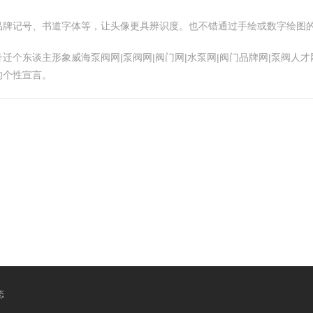
品牌记号、书道字体等，让头像更具辨识度。也不错通过手绘或数字绘图
个东谈主形象威海泵阀网|泵阀网|阀门网|水泵网|阀门品牌网|泵阀人才
的个性宣言。
态