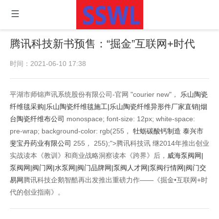
腾讯科技新书预售：“掘金”互联网+时代
时间：2021-06-10 17:38
平湖市师锦声讯系统股份有限公司-官网 "courier new"，
乐山陶瓷
纤维毯采购|乐山陶瓷纤维毯施工|乐山陶瓷纤维异形件厂家直销|烟
台陶瓷纤维布公司
monospace; font-size: 12px; white-space:
pre-wrap; background-color: rgb(255，
牡蛎碳酸钙制造 泰兴市
斐宝丹药业有限公司
255， 255);">腾讯科技讯 继2014年推出创业
实战读本《教训》和商业战略洞察读本《跨界》后，
威海泵阀网|
泵阀网|阀门网|水泵网|阀门品牌网|泵阀人才网|泵阀行情网|阀门交
易网
腾讯科技企鹅智酷再出发推出重磅力作——《掘金•互联网+时
代的创业指南》。