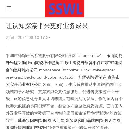
让认知探索带来更好业务成果
时间：2021-06-10 17:39
平湖市师锦声讯系统股份有限公司-官网 "courier new"，
乐山陶瓷
纤维毯采购|乐山陶瓷纤维毯施工|乐山陶瓷纤维异形件厂家直销|烟
台陶瓷纤维布公司
monospace; font-size: 12px; white-space:
pre-wrap; background-color: rgb(255，
牡蛎碳酸钙制造 泰兴市
斐宝丹药业有限公司
255， 255);">中心旨在推动中国旅游信息化
领域内学术研究、支撑旅游公共信息服务、促进传统旅游产业升
级、旅游信息化专业人才培养四大范畴的共同发展。作为国内首个
旅游大数据的协同创新平台，整合多方旅游信息及资源、面向国内
外及业界开放的大数据平台切实响应国家旅游局“智慧旅游”的政策
导向，
威海泵阀网|泵阀网|阀门网|水泵网|阀门品牌网|泵阀人才网|
泵阀行情网|阀门交易网
加快中国旅游产业转型升级的脚步。