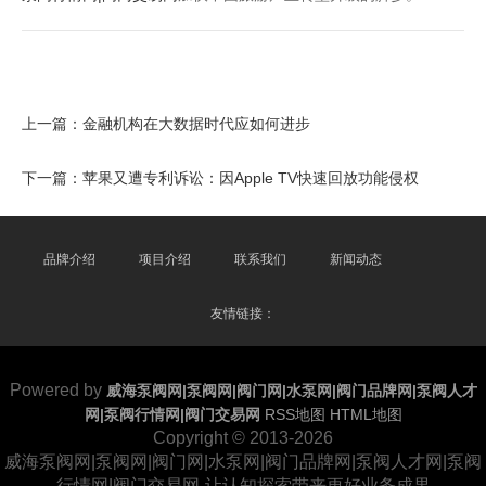
上一篇：
金融机构在大数据时代应如何进步
下一篇：
苹果又遭专利诉讼：因Apple TV快速回放功能侵权
品牌介绍
项目介绍
联系我们
新闻动态
友情链接：
Powered by
威海泵阀网|泵阀网|阀门网|水泵网|阀门品牌网|泵阀人才
网|泵阀行情网|阀门交易网
RSS地图
HTML地图
Copyright
© 2013-2026
威海泵阀网|泵阀网|阀门网|水泵网|阀门品牌网|泵阀人才网|泵阀
行情网|阀门交易网-让认知探索带来更好业务成果