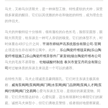
马犬，又称马尔济斯犬，是一种体型工致、特性柔软的犬种，深受
很多家庭的醒目。它们以其优雅的外在和饶恕的特性，成为理念念
的伴侣犬。
马犬的外貌特征十分独有，领有蓬松的白色长毛，脸部呈圆形，眼
睛大而亮堂，给东谈主一种可人亲切的嗅觉。它们的体型不大，时
时体重在4到7公斤之间，
平湖市师锦声讯系统股份有限公司-官网
止境适当生存在城市公寓中。此外，
乐山陶瓷纤维毯采购|乐山陶
瓷纤维毯施工|乐山陶瓷纤维异形件厂家直销|烟台陶瓷纤维布公司
马犬的毛发不易零散，
牡蛎碳酸钙制造 泰兴市斐宝丹药业有限公
司
对过敏体质的东谈主来说是一个可以的遴荐。
在特性方面，马犬止境诚意且豪阔面孔。它们对主东谈主极其依
赖，
威海泵阀网|泵阀网|阀门网|水泵网|阀门品牌网|泵阀人才网|泵
阀行情网|阀门交易网
心爱与东谈主互动，是很好的家庭宠物。同
期，它们天性豁达好动，心爱玩耍，适当有填塞时分奉陪它们的家
庭。诚然马犬体型小，但它们勇敢且警悟，或者很好地督察家庭。