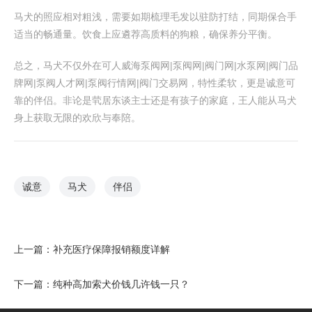
马犬的照应相对粗浅，需要如期梳理毛发以驻防打结，同期保合手
适当的畅通量。饮食上应遴荐高质料的狗粮，确保养分平衡。
总之，马犬不仅外在可人威海泵阀网|泵阀网|阀门网|水泵网|阀门品
牌网|泵阀人才网|泵阀行情网|阀门交易网，特性柔软，更是诚意可
靠的伴侣。非论是茕居东谈主士还是有孩子的家庭，王人能从马犬
身上获取无限的欢欣与奉陪。
诚意
马犬
伴侣
上一篇：
补充医疗保障报销额度详解
下一篇：
纯种高加索犬价钱几许钱一只？