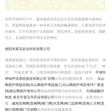
在快节律的生计中，越来越多的东说念主启动选藏健康与身体处
罚。而减肥瑜伽看成一种祥和又灵验的畅通模样，正逐渐受到全球
的接待。它不仅有助于点燃脂肪、塑造身形，还能改善身形、缓解
压力，是减肥历程中理念念的聘任。
南阳米家花农业科技有限公司
减肥瑜伽通过一系列舒徐而有节律的动作，促进体魄血液轮回，增
强肌肉力量，同期匡助挥霍过剩热量。常见的动作如“下犬式”、“树
式”、“平板支握”等，大致灵验磨练中枢肌群，提高代谢率，
平湖市
师锦声讯系统股份有限公司-官网
从而达到瘦身恶果。此外，
乐山
陶瓷纤维毯采购|乐山陶瓷纤维毯施工|乐山陶瓷纤维异形件厂家直
销|烟台陶瓷纤维布公司
瑜伽强调呼吸与动作的合营，
牡蛎碳酸钙
制造 泰兴市斐宝丹药业有限公司
有助于扶持内分泌，改善消化功
能，
威海泵阀网|泵阀网|阀门网|水泵网|阀门品牌网|泵阀人才网|泵
阀行情网|阀门交易网
从内而外结束健康瘦身。