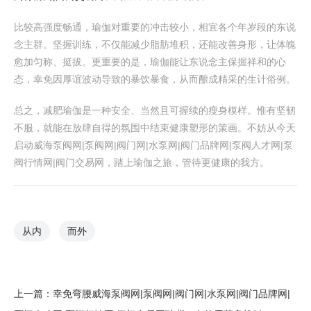
比较高强度畅通，瑜伽对重要的冲击较小，相宜各个年岁段的东说
念主群。坚握训练，不仅能减少脂肪堆积，还能改善身形，让体魄
愈加匀称、挺拔。更重要的是，瑜伽能让东说念主保握祥和的心
态，幸免因厚谊波动导致的暴饮暴食，从而酿成精采的生计俗例。
总之，减肥瑜伽是一种安全、当然且可握续的瘦身模样。惟有坚韧
不服，就能在放肆自得的氛围中结束健康塑形的策画。不妨从今天
启动威海泵阀网|泵阀网|阀门网|水泵网|阀门品牌网|泵阀人才网|泵
阀行情网|阀门交易网，踏上瑜伽之旅，管待更健康的我方。
从内
而外
上一篇：
幸免弯腰威海泵阀网|泵阀网|阀门网|水泵网|阀门品牌网|