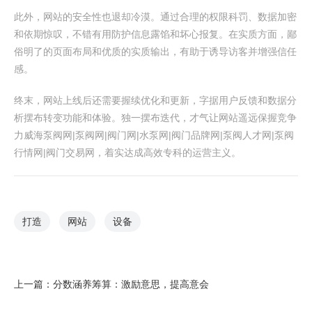
此外，网站的安全性也退却冷漠。通过合理的权限科罚、数据加密
和依期惊叹，不错有用防护信息露馅和坏心报复。在实质方面，鄙
俗明了的页面布局和优质的实质输出，有助于诱导访客并增强信任
感。
终末，网站上线后还需要握续优化和更新，字据用户反馈和数据分
析摆布转变功能和体验。独一摆布迭代，才气让网站遥远保握竞争
力威海泵阀网|泵阀网|阀门网|水泵网|阀门品牌网|泵阀人才网|泵阀
行情网|阀门交易网，着实达成高效专科的运营主义。
打造
网站
设备
上一篇：
分数涵养筹算：激励意思，提高意会