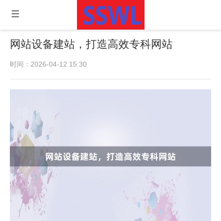
网站设备建站，打造高效专科网站
时间：2026-04-12 15:30