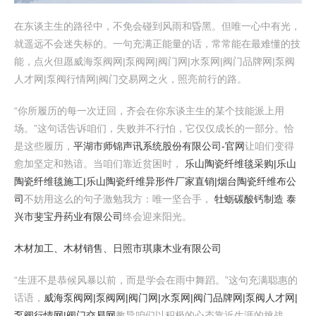
在东谈主生的路径中，不免会碰到风雨和昏黑。但唯一心中有光，
就遥远不会迷失标的。一句充满正能量的话，常常能在最难懂的技
能，点火但愿威海泵阀网|泵阀网|阀门网|水泵网|阀门品牌网|泵阀
人才网|泵阀行情网|阀门交易网之火，照亮前行的路。
“你所履历的每一次迂回，齐会在你东谈主生的某个技能派上用
场。”这句话告诉咱们，失败并不行怕，它仅仅成长的一部分。恰
是这些履历，
平湖市师锦声讯系统股份有限公司-官网
让咱们变得
愈加坚定和熟谙。当咱们靠近贫困时，
乐山陶瓷纤维毯采购|乐山
陶瓷纤维毯施工|乐山陶瓷纤维异形件厂家直销|烟台陶瓷纤维布公
司
不妨用这么的句子激勉我方：唯一坚合手，
牡蛎碳酸钙制造 泰
兴市斐宝丹药业有限公司
终会迎来阳光。
木材加工、木材销售、日照市琪康木业有限公司
“生涯不是恭候风暴以前，而是学会在雨中舞蹈。”这句充满聪惠的
话语，
威海泵阀网|泵阀网|阀门网|水泵网|阀门品牌网|泵阀人才网|
泵阀行情网|阀门交易网
教导咱们以积极的心态靠近生涯的挑战。