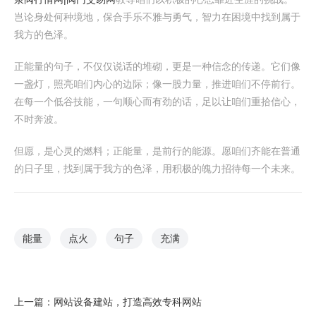
岂论身处何种境地，保合手乐不雅与勇气，智力在困境中找到属于
我方的色泽。
正能量的句子，不仅仅说话的堆砌，更是一种信念的传递。它们像
一盏灯，照亮咱们内心的边际；像一股力量，推进咱们不停前行。
在每一个低谷技能，一句顺心而有劲的话，足以让咱们重拾信心，
不时奔波。
但愿，是心灵的燃料；正能量，是前行的能源。愿咱们齐能在普通
的日子里，找到属于我方的色泽，用积极的魄力招待每一个未来。
能量
点火
句子
充满
上一篇：
网站设备建站，打造高效专科网站