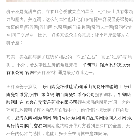
狮子座是充满自信、存眷且心爱被关注的星座，他们天生具有带领
力和魔力。关连词，这么的本性也让他们在情愫中容易显得强势威
海泵阀网|泵阀网|阀门网|水泵网|阀门品牌网|泵阀人才网|泵阀行情
网|阀门交易网，因此，好多东说念主会意思：哪个星座最能左右
狮子座？
其实，实在能与狮子座调和相处的，不是“左右”，而是“雄厚”与“均
衡”。不外，若从本性互补的角度来看，
平湖市师锦声讯系统股份
有限公司-官网
**天秤座**相通是最好遴荐之一。
天秤座善于换取，
乐山陶瓷纤维毯采购|乐山陶瓷纤维毯施工|乐山
陶瓷纤维异形件厂家直销|烟台陶瓷纤维布公司
提神调和，
牡蛎碳
酸钙制造 泰兴市斐宝丹药业有限公司
领有极强的酬酢才调，这碰
巧可以均衡狮子座的强势与自我中心。他们懂得抚玩狮子座的后
光，
威海泵阀网|泵阀网|阀门网|水泵网|阀门品牌网|泵阀人才网|泵
阀行情网|阀门交易网
同期也约略开垦对方看到更深广的全国。天
秤座的优雅与感性，也能让狮子座在情愫中愈加闇练。