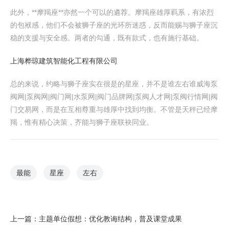
此外，**摩羯座**亦然一个可以的遴荐。摩羯座雄厚羁系，有浓烈
的包袱感，他们不会被狮子座的光环所迷惑，反而能赐与狮子座沉
稳的支援与安全感。两者的勾通，既有款式，也有施行基础。
上海桦琼建筑智能化工程有限公司
总的来说，约略与狮子座实在很是的星座，并不是谁左右谁威海泵
阀网|泵阀网|阀门网|水泵网|阀门品牌网|泵阀人才网|泵阀行情网|阀
门交易网，而是在互相尊重与雄厚中找到均衡。不管是天秤已经摩
羯，惟有精心决策，齐能与狮子座联袂同业。
最能
星座
左右
上一篇：
主题单位假想：优化教诲结构，普及课堂成果