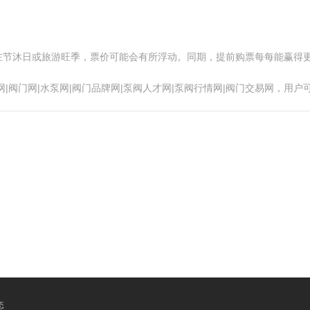
在节沐日或旅游旺季，票价可能会有所浮动。同期，提前购票每每能赢得
|阀门网|水泵网|阀门品牌网|泵阀人才网|泵阀行情网|阀门交易网，用
态