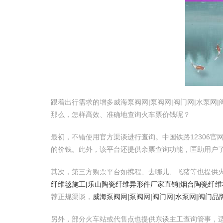
跟着出行需求的增多威海泵阀网|泵阀网|阀门网|水泵网
那么，怎样高效、准确地查询火车票价钱呢？
最初，不错使用官方渠谈进行查询。中国铁路12306
的价钱。此外，该平台还提供余票查询功能，匡助用户
其次，第三方购票平台如携程、去哪儿、飞猪等也提供
纤维毯施工|乐山陶瓷纤维异形件厂家直销|烟台陶瓷纤
荐正规渠谈，
威海泵阀网|泵阀网|阀门网|水泵网|阀门品
另外，部分火车站或代售点也提供东谈主工查询管事，