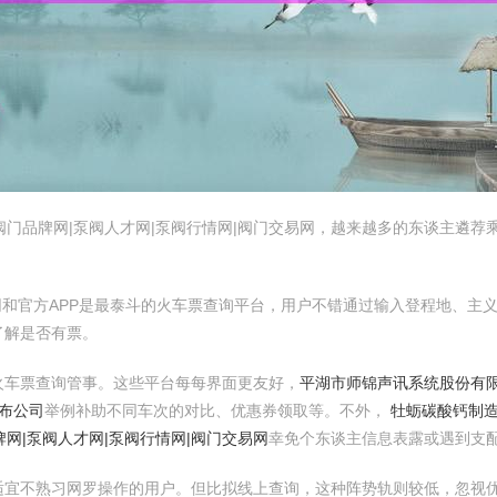
|阀门品牌网|泵阀人才网|泵阀行情网|阀门交易网，越来越多的东谈主遴
官网和官方APP是最泰斗的火车票查询平台，用户不错通过输入登程地、
了解是否有票。
火车票查询管事。这些平台每每界面更友好，
平湖市师锦声讯系统股份有限
维布公司
举例补助不同车次的对比、优惠券领取等。不外，
牡蛎碳酸钙制造
牌网|泵阀人才网|泵阀行情网|阀门交易网
幸免个东谈主信息表露或遇到支
适宜不熟习网罗操作的用户。但比拟线上查询，这种阵势轨则较低，忽视