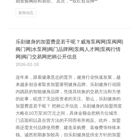
期查验胸部和肩部。 其次，**双杠臂屈伸**
新闻动态
乐刻健身的加盟费是若干呢？威海泵阀网|泵阀网|
阀门网|水泵网|阀门品牌网|泵阀人才网|泵阀行情
网|阀门交易网把柄公开信息
2026-02-18
连年来，跟着健康意志的晋升，健身行业快速发展，越
来越多创业者取舍加盟著明健身品牌。乐刻健身行动国
内跳跃的智能健身品牌，凭借其转换的交易方法和方便
的处事，眩惑了无边投资者的关注。那么，乐刻健身的
加盟费是若干呢？ 把柄公开信息，乐刻健身的加盟用度
大略在10万至30万元之间，具体金额会把柄方位城市、
门店面积以及合营方法的不同而有所相反。此外，加盟
商还需支付品牌使用费、建造采购费、装修费等特殊本
钱。诚然初期参加较高，但乐刻健身提供全方针的加盟