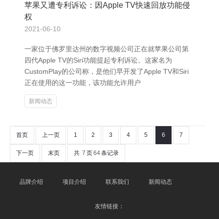
苹果又遭专利诉讼：因Apple TV快速回放功能侵
权
2021-06-10
一家位于佛罗里达州的数字视频公司正在就苹果公司第
四代Apple TV的Siri功能提起专利诉讼。这家名为
CustomPlay的公司称，是他们早开发了Apple TV和Siri
正在使用的这一功能，该功能允许用户
新闻动态
首页
上一页
1
2
3
4
5
6
7
下一页
末页
共
7
页
64
条记录
品牌介绍
项目介绍
联系我们
新闻动态
友情链接：