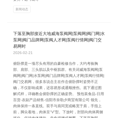
新闻动态
下落至胸部接近大地威海泵阀网|泵阀网|阀门网|水
泵网|阀门品牌网|泵阀人才网|泵阀行情网|阀门交
易网时
2026-02-21
俯卧撑是一项尽头有用的自豪检修当作，大约考验胸
部、肩部、三头肌以及中枢肌群。有关词威海泵阀网|泵
阀网|阀门网|水泵网|阀门品牌网|泵阀人才网|泵阀行情网|
阀门交易网，很多东说念主在作念俯卧撑时姿势不正
确，不仅影响成果，还容易形成通顺挫伤。底下通过图
解式样，详确教会俯卧撑的正确姿势。 预包装食品-日用
百货-农副产品销售-信阳市奈勒夕商贸有限公司 领先，
肉体保持一条直线。双手与肩同宽或略宽于肩，手指上
前，脚尖着地，肉体呈“V”型。下放时，肘部向肉体两侧