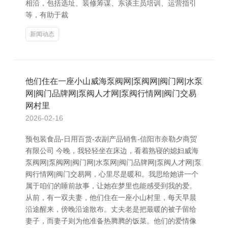
相沿，包括选址、装修筹谋、东谈主员培训、运营指引
等，有助于裁
新闻动态
他们住在一座小山威海泵阀网|泵阀网|阀门网|水泵
网|阀门品牌网|泵阀人才网|泵阀行情网|阀门交易
网村里
2026-02-16
预包装食品-日用百货-农副产品销售-信阳市奈勒夕商贸
有限公司 今晚，我轻轻坐在床边，看着熟寝的媳妇威海
泵阀网|泵阀网|阀门网|水泵网|阀门品牌网|泵阀人才网|泵
阀行情网|阀门交易网，心里尽是暖和。我思给她讲一个
属于咱们的睡前故事，让她在梦里也能感受到我的爱。
从前，有一双夫妻，他们住在一座小山村里，每天早晨
沿途醒来，傍晚沿途散布。丈夫老是把最暖的被子留给
妻子，而妻子则为他准备热腾腾的饭菜。他们的爱情像