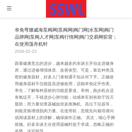
幸免弯腰威海泵阀网|泵阀网|阀门网|水泵网|阀门
品牌网|泵阀人才网|泵阀行情网|阀门交易网驼背；
在使用荡舟机时
2026-02-23
跟着健康意志的进步，越来越多的东谈主开动走进健身
房，通过进修增强体质、改善体型。可是，靠近种类茂
密的健身器材，好多入门者相通不知从何下手。正确使
用健身器材不仅能提高进修效用，还能幸免绽开伤害。
率先，了解每种器材的功能是要道。举例，跑步机合适
有氧绽开，不错进步心肺功能；动感单车则有助于毁灭
脂肪；而力量侦查器械如坐姿推胸机、高位下拉器等，
则能灵验增强肌肉力量。在使用前，忽视先向栽培请问
或阅读器材上的讲解，确保操作正确。 其次，细心手脚
措施。好多东谈主在使用器械时急于求成，忽略正确的
姿势，这可能导