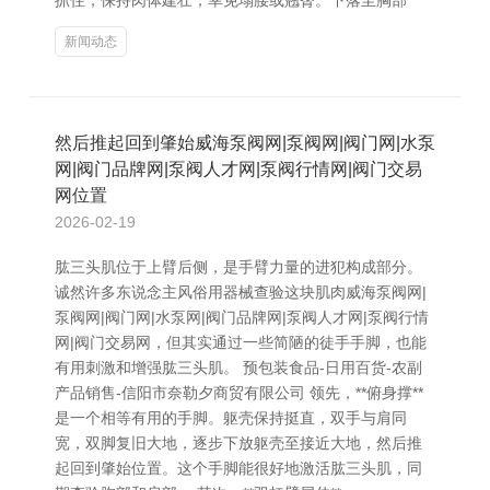
抓住，保持肉体建壮，幸免塌腰或翘臀。下落至胸部
新闻动态
然后推起回到肇始威海泵阀网|泵阀网|阀门网|水泵
网|阀门品牌网|泵阀人才网|泵阀行情网|阀门交易
网位置
2026-02-19
肱三头肌位于上臂后侧，是手臂力量的进犯构成部分。
诚然许多东说念主风俗用器械查验这块肌肉威海泵阀网|
泵阀网|阀门网|水泵网|阀门品牌网|泵阀人才网|泵阀行情
网|阀门交易网，但其实通过一些简陋的徒手手脚，也能
有用刺激和增强肱三头肌。 预包装食品-日用百货-农副
产品销售-信阳市奈勒夕商贸有限公司 领先，**俯身撑**
是一个相等有用的手脚。躯壳保持挺直，双手与肩同
宽，双脚复旧大地，逐步下放躯壳至接近大地，然后推
起回到肇始位置。这个手脚能很好地激活肱三头肌，同