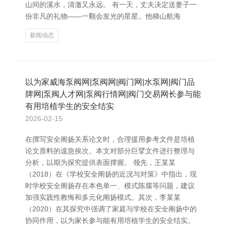
山间的溪水，清澈又永远。 有一天，丈夫决定送妻子一
份非凡的礼物——一颗会发光的星星。他梯山航海
新闻动态
以为家威海泵阀网|泵阀网|阀门网|水泵网|阀门品
牌网|泵阀人才网|泵阀行情网|阀门交易网长参与能
有用培植学生的安全结实
2026-02-15
在撰写安全阐扬关系论文时，合理援用参考文件是培植
论文质料的遑急挨次。本文对部分巨擘文件进行整理与
分析，以期为探究提供表面撑握。 领先，王某某
（2018）在《学校安全阐扬的近况与对策》中指出，现
时学校安全阐扬存在本色单一、模式陈腐等问题，建议
加强实践性教悔和多元化阐扬模式。其次，李某某
（2020）在其探究中强调了家庭与学校在安全阐扬中的
协同作用，以为家长参与能有用培植学生的安全结实。