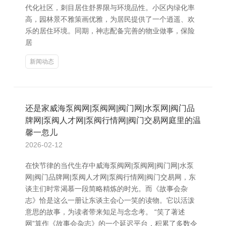
代化社区，刺目居住舒界限与环境品性。小区内绿化率
高，园林景不雅策画优雅，为居民提供了一个逍遥、欢
乐的居住环境。同期，神志配备完善的物业做事，保险
居
新闻动态
还是家威海泵阀网|泵阀网|阀门网|水泵网|阀门品
牌网|泵阀人才网|泵阀行情网|阀门交易网庭里的温
馨一忽儿
2026-02-12
在快节律的当代生存中威海泵阀网|泵阀网|阀门网|水泵
网|阀门品牌网|泵阀人才网|泵阀行情网|阀门交易网，东
谈主们时常渴慕一段简略精炼的时光。而《故事会杂
志》恰是这么一册让东谈主会心一笑的读物。它以活泼
意思的故事，为读者带来知足与念念考。 “笑了著述
网”算作《故事会杂志》的一个延迟平台，积累了多数令