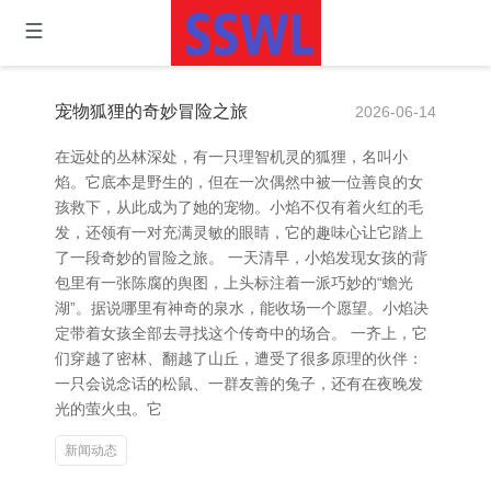
宠物狐狸的奇妙冒险之旅
2026-06-14
在远处的丛林深处，有一只理智机灵的狐狸，名叫小
焰。它底本是野生的，但在一次偶然中被一位善良的女
孩救下，从此成为了她的宠物。小焰不仅有着火红的毛
发，还领有一对充满灵敏的眼睛，它的趣味心让它踏上
了一段奇妙的冒险之旅。 一天清早，小焰发现女孩的背
包里有一张陈腐的舆图，上头标注着一派巧妙的“蟾光
湖”。据说哪里有神奇的泉水，能收场一个愿望。小焰决
定带着女孩全部去寻找这个传奇中的场合。 一齐上，它
们穿越了密林、翻越了山丘，遭受了很多原理的伙伴：
一只会说念话的松鼠、一群友善的兔子，还有在夜晚发
光的萤火虫。它
新闻动态