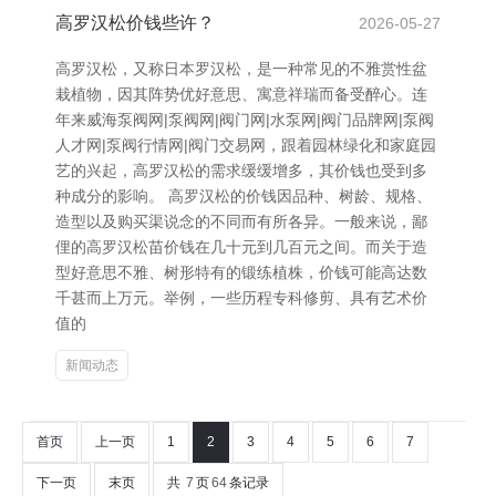
高罗汉松价钱些许？
2026-05-27
高罗汉松，又称日本罗汉松，是一种常见的不雅赏性盆
栽植物，因其阵势优好意思、寓意祥瑞而备受醉心。连
年来威海泵阀网|泵阀网|阀门网|水泵网|阀门品牌网|泵阀
人才网|泵阀行情网|阀门交易网，跟着园林绿化和家庭园
艺的兴起，高罗汉松的需求缓缓增多，其价钱也受到多
种成分的影响。 高罗汉松的价钱因品种、树龄、规格、
造型以及购买渠说念的不同而有所各异。一般来说，鄙
俚的高罗汉松苗价钱在几十元到几百元之间。而关于造
型好意思不雅、树形特有的锻练植株，价钱可能高达数
千甚而上万元。举例，一些历程专科修剪、具有艺术价
值的
新闻动态
首页
上一页
1
2
3
4
5
6
7
下一页
末页
共
7
页
64
条记录