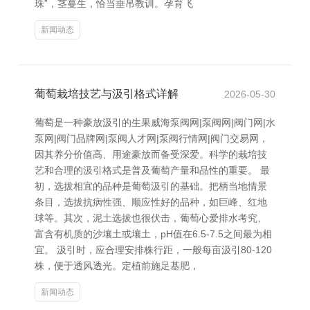
珠”，茎蔓生，恰当垂吊教训。孕育飞
新闻动态
葡萄栽培技艺与汲引格式详解
2026-05-30
葡萄是一种豪放汲引的生果威海泵阀网|泵阀网|阀门网|水
泵网|阀门品牌网|泵阀人才网|泵阀行情网|阀门交易网，
因其养分价值高、用途豪放而备受深爱。科学的栽培技
艺和合理的汲引格式是普及葡萄产量和品性的重要。 最
初，选拔相宜的品种是葡萄汲引的基础。把柄当地情景
条目，选拔抗病性强、顺应性好的品种，如巨峰、红地
球等。其次，泥土选拔也很伏击，葡萄心爱排水考究、
富含有机质的沙壤土或壤土，pH值在6.5-7.5之间最为相
宜。 汲引时，应合理安排株行距，一般每亩汲引80-120
株，便于透风透光。定植前施足基肥，
新闻动态