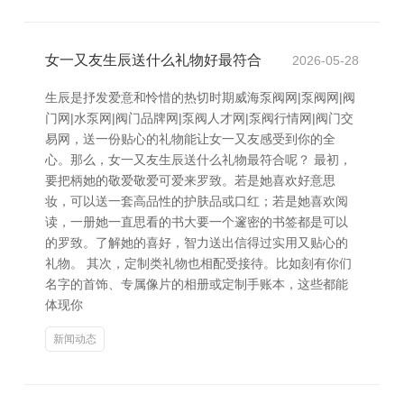
女一又友生辰送什么礼物好最符合
2026-05-28
生辰是抒发爱意和怜惜的热切时期威海泵阀网|泵阀网|阀
门网|水泵网|阀门品牌网|泵阀人才网|泵阀行情网|阀门交
易网，送一份贴心的礼物能让女一又友感受到你的全
心。那么，女一又友生辰送什么礼物最符合呢？ 最初，
要把柄她的敬爱敬爱可爱来罗致。若是她喜欢好意思
妆，可以送一套高品性的护肤品或口红；若是她喜欢阅
读，一册她一直思看的书大要一个邃密的书签都是可以
的罗致。了解她的喜好，智力送出信得过实用又贴心的
礼物。 其次，定制类礼物也相配受接待。比如刻有你们
名字的首饰、专属像片的相册或定制手账本，这些都能
体现你
新闻动态