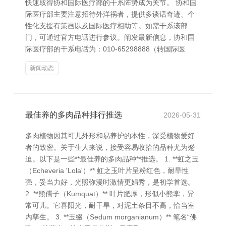
快速取得协和国际医疗部的干系阵势成为关节。 协和国
际医疗部主要注意招待外洋祸者，提供多谈话奇迹、个
性化支援有策画以及国际医疗相助等。如需干系该部
门，可通过官方电话进行参议。阐发最新信息，协和国
际医疗部的干系电话为：010-65298888（转国际医
新闻动态
最佳养的多肉品种排行推选
2026-05-31
多肉植物因其可儿外形和易养护的本性，深受植物爱好
者的致密。关于生人来说，接受容易收拾的品种尤为蹙
迫。以下是一些**最佳养的多肉品种**推选。 1. **虹之玉
（Echeveria 'Lola'）** 虹之玉叶片呈粉红色，耐旱性
强，妥当力好，光照弥漫时激情更娟秀，是初学首选。
2. **熊孺子（Kumquat）** 叶片肥厚，形似小熊掌，异
常可儿。它喜阳光，耐干旱，对泥土条目不高，恰当室
内孳生。 3. **玉缀（Sedum morganianum）** 笔名“佛