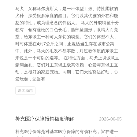
马犬，又称马尔济斯犬，是一种体型工致、特性柔软的
犬种，深受很多家庭的醒目。它们以其优雅的外在和饶
恕的特性，成为理念念的伴侣犬。 马犬的外貌特征十分
独有，领有蓬松的白色长毛，脸部呈圆形，眼睛大而亮
堂，给东谈主一种可人亲切的嗅觉。它们的体型不大，
时时体重在4到7公斤之间，止境适当生存在城市公寓
中。此外，马犬的毛发不易零散，对过敏体质的东谈主
来说是一个可以的遴荐。 在特性方面，马犬止境诚意且
豪阔面孔。它们对主东谈主极其依赖，心爱与东谈主互
动，是很好的家庭宠物。同期，它们天性豁达好动，心
爱玩耍，适当有
新闻动态
补充医疗保障报销额度详解
2026-06-05
补充医疗保障是对基本医疗保障的有劲补充，旨在进一