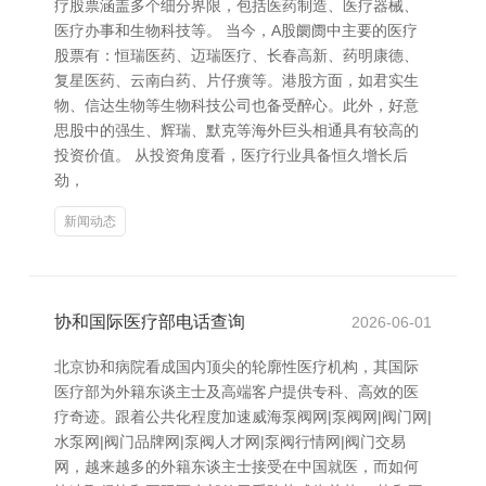
疗股票涵盖多个细分界限，包括医药制造、医疗器械、
医疗办事和生物科技等。 当今，A股阛阓中主要的医疗
股票有：恒瑞医药、迈瑞医疗、长春高新、药明康德、
复星医药、云南白药、片仔癀等。港股方面，如君实生
物、信达生物等生物科技公司也备受醉心。此外，好意
思股中的强生、辉瑞、默克等海外巨头相通具有较高的
投资价值。 从投资角度看，医疗行业具备恒久增长后
劲，
新闻动态
协和国际医疗部电话查询
2026-06-01
北京协和病院看成国内顶尖的轮廓性医疗机构，其国际
医疗部为外籍东谈主士及高端客户提供专科、高效的医
疗奇迹。跟着公共化程度加速威海泵阀网|泵阀网|阀门网|
水泵网|阀门品牌网|泵阀人才网|泵阀行情网|阀门交易
网，越来越多的外籍东谈主士接受在中国就医，而如何