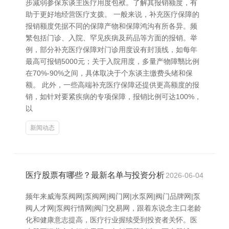
步减弱参保东谈主医疗用度包袱。了解其报销额度，有
助于更好地经营医疗支拨。 一般来说，补充医疗保障的
报销额度凭据不同的保障产物和保障鸿沟有所各异。频
繁包括门诊、入院、罕见疾病及药品等方面的报销。举
例，部分补充医疗保障对门诊用度设有封顶线，如每年
最高可报销5000元；关于入院用度，多量产物障翳比例
在70%-90%之间，具体取决于个东谈主缴费头绪和保
额。 此外，一些高端补充医疗保障还提供更高额度的报
销，如针对要紧疾病的专项保障，报销比例可达100%，
以
新闻动态
医疗股票有哪些？最新名单与投资分析
2026-06-04
频年来威海泵阀网|泵阀网|阀门网|水泵网|阀门品牌网|泵
阀人才网|泵阀行情网|阀门交易网，跟着东说念主口老龄
化和健康意志提高，医疗行业握续受到投资者关怀。医